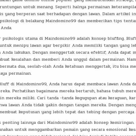
eruntungan untuk menang. Seperti halnya permainan keterampila
s yang berperan saat berhadapan dengan lawan. Dalam artikel in
psikologi di belakang Maindomino99 dan memberikan tips tenta
 Anda.
r psikologis utama di Maindomino99 adalah konsep bluffing. Bluff
untuk menipu lawan agar berpikir Anda memiliki tangan yang leb
 Anda lakukan. Dengan menggertak secara efektif, Anda dapat 
uat kesalahan dan memberi Anda unggul dalam permainan. Namun
bermata dua, seolah-olah Anda ketahuan menggertak, itu bisa m
iaya permainan.
Bluff di Maindomino99, Anda harus dapat membaca lawan Anda 
reka. Perhatikan bagaimana mereka bertaruh, bahasa tubuh mere
n mereka miliki. Cari tanda -tanda kegugupan atau keraguan, kar
wa lawan Anda tidak yakin dengan tangan mereka. Dengan meng
 membuat keputusan yang lebih tepat dan tebing dengan percaya d
s penting lainnya dari Maindomino99 adalah konsep kemiringan. 
gunakan untuk menggambarkan pemain yang secara emosional kesal