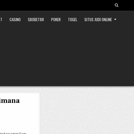
OT
CASINO
SBOBET88
POKER
TOGEL
SITUS JUDI ONLINE
aimana
keterampilan,