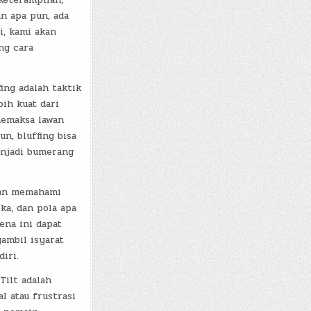
n apa pun, ada
i, kami akan
ng cara
ing adalah taktik
ih kuat dari
memaksa lawan
, bluffing bisa
enjadi bumerang
dan memahami
ka, dan pola apa
ena ini dapat
ambil isyarat
iri.
Tilt adalah
 atau frustrasi