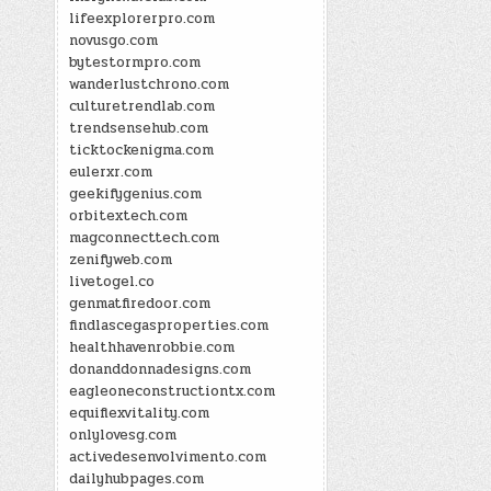
lifeexplorerpro.com
novusgo.com
bytestormpro.com
wanderlustchrono.com
culturetrendlab.com
trendsensehub.com
ticktockenigma.com
eulerxr.com
geekifygenius.com
orbitextech.com
magconnecttech.com
zenifyweb.com
livetogel.co
genmatfiredoor.com
findlascegasproperties.com
healthhavenrobbie.com
donanddonnadesigns.com
eagleoneconstructiontx.com
equiflexvitality.com
onlylovesg.com
activedesenvolvimento.com
dailyhubpages.com