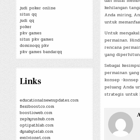
dan mulai membua
kehilangan tang
judi poker online
situs qq
Anda miring, An
judi qq
untuk memanfaat
poker
Untuk mengakali
pkv games
situs pkv games
permainan. Hind
dominoqq pkv
rencana permai
pkv games bandarqq
yang diperhitun
Sebagai kesimpu
permainan yang
Links
konsep -konsep 
peluang Anda un
strategis untuk
educationalnewsupdates.com
flexiboostco.com
boostioweb.com
A
zephyrushub.com
optipathlab.com
dynabytelab.com
evolvionet.com