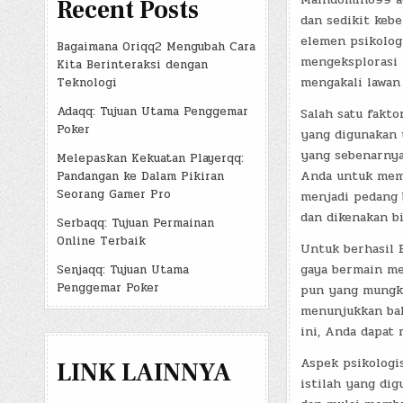
Recent Posts
dan sedikit keb
elemen psikologi
Bagaimana Oriqq2 Mengubah Cara
mengeksplorasi 
Kita Berinteraksi dengan
mengakali lawan
Teknologi
Adaqq: Tujuan Utama Penggemar
Salah satu fakto
Poker
yang digunakan 
yang sebenarnya
Melepaskan Kekuatan Playerqq:
Anda untuk memb
Pandangan ke Dalam Pikiran
Seorang Gamer Pro
menjadi pedang 
dan dikenakan b
Serbaqq: Tujuan Permainan
Online Terbaik
Untuk berhasil 
gaya bermain me
Senjaqq: Tujuan Utama
Penggemar Poker
pun yang mungki
menunjukkan bah
ini, Anda dapat
Aspek psikologi
LINK LAINNYA
istilah yang di