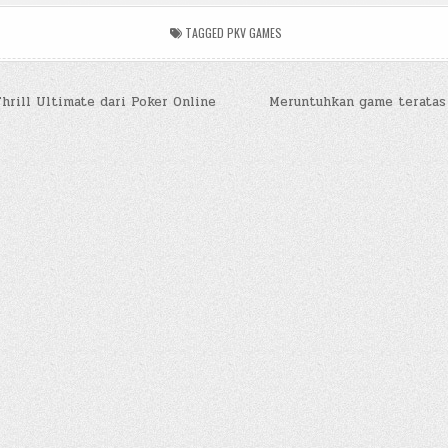
TAGGED
PKV GAMES
rill Ultimate dari Poker Online
Meruntuhkan game teratas 
n