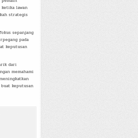
g pemain
 ketika lawan
ah strategis
fokus sepanjang
erpegang pada
at keputusan
rik dari
Dengan memahami
 meningkatkan
 buat keputusan