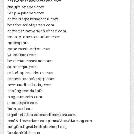
activedesenvolvimento.com
dailyhubpages.com
idnplaysbobet.com
sattakingvikidadacall.com
bestbolaslotgames.com
sattamatkafixedgamehere.com
entrepreneurguardian.com
hibaby.info
paperwashington.com
weedemup.com
bestchancecasino.com
bilalliaqat.com
autodispensadores.com
inductioncooktopp.com
newsmedicaltoday.com
roofingnevada.info
magconnectx.com
synexispro.com
holayomi.com
ligadeciclismodecundinamarca.com
nashvilleworkerscompensationattorney.com
holyfamilycathedralschool.org
londonkiddy.com