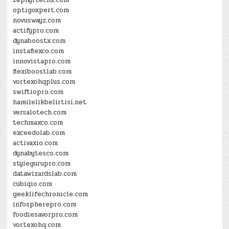
optigoxpert.com
novuswayz.com
actifypro.com
dynaboostx.com
instaflexco.com
innovistapro.com
flexiboostlab.com
vortexohqplus.com
swiftiopro.com
hamilelikbelirtisi.net
versalotech.com
techmaxco.com
exceedolab.com
activaxio.com
dynabytesco.com
stylegurupro.com
datawizardslab.com
cubiqio.com
geeklifechronicle.com
infospherepro.com
foodiesavorpro.com
vortexohq.com