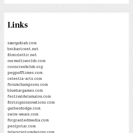
Links
saucyukiah.com
beikastreet.net
filmizlettir.net
ourmultiworlds.com
cooncreekclub.org
pegpufftimes.com
celestia-arts.com
forumchampions.com
bluebargames.com
festivaldelamalou.com
firstsigninnovations.com
garberdodge.com
swim-wears.com
forgrantedmedia.com
peolpstar.com
tylerscustomdesign.com