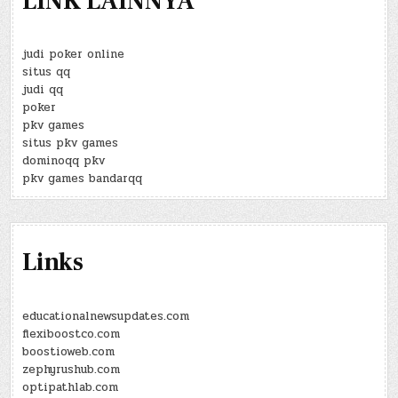
LINK LAINNYA
judi poker online
situs qq
judi qq
poker
pkv games
situs pkv games
dominoqq pkv
pkv games bandarqq
Links
educationalnewsupdates.com
flexiboostco.com
boostioweb.com
zephyrushub.com
optipathlab.com