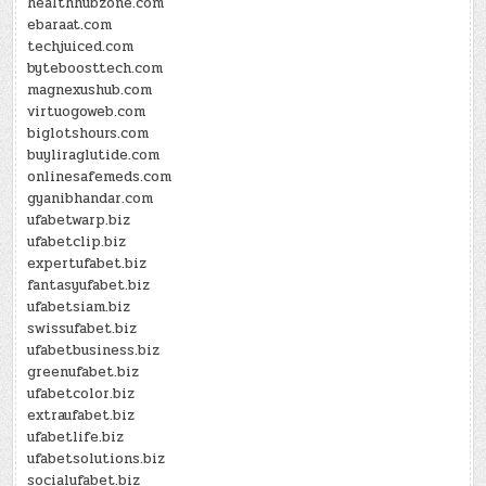
healthhubzone.com
ebaraat.com
techjuiced.com
byteboosttech.com
magnexushub.com
virtuogoweb.com
biglotshours.com
buyliraglutide.com
onlinesafemeds.com
gyanibhandar.com
ufabetwarp.biz
ufabetclip.biz
expertufabet.biz
fantasyufabet.biz
ufabetsiam.biz
swissufabet.biz
ufabetbusiness.biz
greenufabet.biz
ufabetcolor.biz
extraufabet.biz
ufabetlife.biz
ufabetsolutions.biz
socialufabet.biz