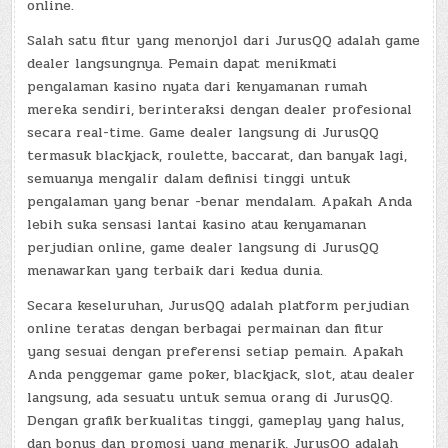
online.
Salah satu fitur yang menonjol dari JurusQQ adalah game
dealer langsungnya. Pemain dapat menikmati
pengalaman kasino nyata dari kenyamanan rumah
mereka sendiri, berinteraksi dengan dealer profesional
secara real-time. Game dealer langsung di JurusQQ
termasuk blackjack, roulette, baccarat, dan banyak lagi,
semuanya mengalir dalam definisi tinggi untuk
pengalaman yang benar -benar mendalam. Apakah Anda
lebih suka sensasi lantai kasino atau kenyamanan
perjudian online, game dealer langsung di JurusQQ
menawarkan yang terbaik dari kedua dunia.
Secara keseluruhan, JurusQQ adalah platform perjudian
online teratas dengan berbagai permainan dan fitur
yang sesuai dengan preferensi setiap pemain. Apakah
Anda penggemar game poker, blackjack, slot, atau dealer
langsung, ada sesuatu untuk semua orang di JurusQQ.
Dengan grafik berkualitas tinggi, gameplay yang halus,
dan bonus dan promosi yang menarik, JurusQQ adalah