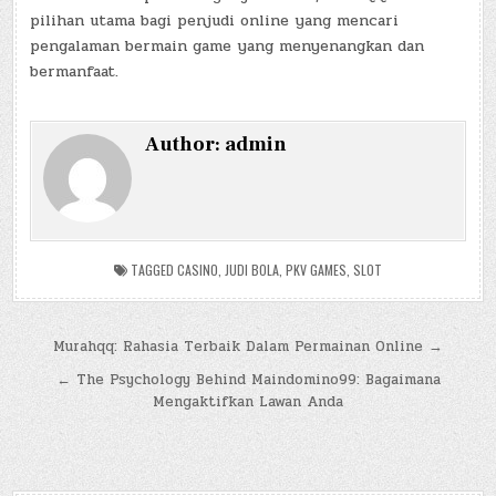
pilihan utama bagi penjudi online yang mencari
pengalaman bermain game yang menyenangkan dan
bermanfaat.
Author:
admin
TAGGED
CASINO
,
JUDI BOLA
,
PKV GAMES
,
SLOT
Post
Murahqq: Rahasia Terbaik Dalam Permainan Online →
navigation
← The Psychology Behind Maindomino99: Bagaimana
Mengaktifkan Lawan Anda