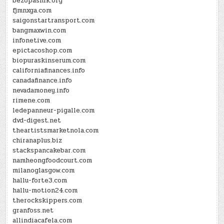
bezopasnik.org
fjmnxga.com
saigonstartransport.com
bangmaxwin.com
infonetive.com
epictacoshop.com
biopuraskinserum.com
californiafinances.info
canadafinance.info
nevadamoney.info
rimene.com
ledepanneur-pigalle.com
dvd-digest.net
theartistsmarketnola.com
chiranaplus.biz
stackspancakebar.com
namheongfoodcourt.com
milanoglasgow.com
hallu-forte3.com
hallu-motion24.com
therockskippers.com
granfoss.net
allindiacafela.com