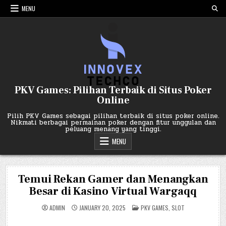
Skip
MENU
to
content
PKV Games: Pilihan Terbaik di Situs Poker
Online
Pilih PKV Games sebagai pilihan terbaik di situs poker online.
Nikmati berbagai permainan poker dengan fitur unggulan dan
peluang menang yang tinggi.
MENU
Temui Rekan Gamer dan Menangkan
Besar di Kasino Virtual Wargaqq
POSTED
ADMIN
JANUARY 20, 2025
PKV GAMES
,
SLOT
IN