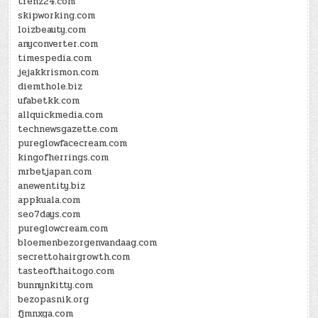
trenz24.com
skipworking.com
loizbeauty.com
anyconverter.com
timespedia.com
jejakkrismon.com
diemthole.biz
ufabetkk.com
allquickmedia.com
technewsgazette.com
pureglowfacecream.com
kingofherrings.com
mrbetjapan.com
anewentity.biz
appkuala.com
seo7days.com
pureglowcream.com
bloemenbezorgenvandaag.com
secrettohairgrowth.com
tasteofthaitogo.com
bunnynkitty.com
bezopasnik.org
fjmnxga.com