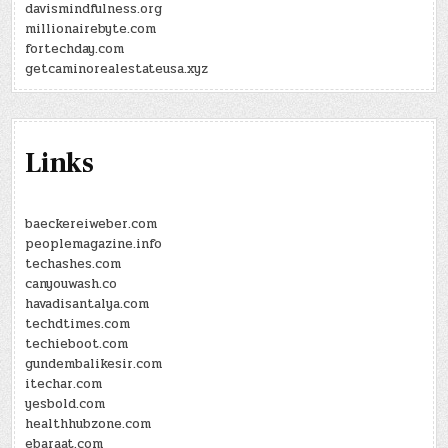
davismindfulness.org
millionairebyte.com
fortechday.com
getcaminorealestateusa.xyz
Links
baeckereiweber.com
peoplemagazine.info
techashes.com
canyouwash.co
havadisantalya.com
techdtimes.com
techieboot.com
gundembalikesir.com
itechar.com
yesbold.com
healthhubzone.com
ebaraat.com