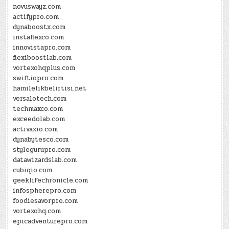
novuswayz.com
actifypro.com
dynaboostx.com
instaflexco.com
innovistapro.com
flexiboostlab.com
vortexohqplus.com
swiftiopro.com
hamilelikbelirtisi.net
versalotech.com
techmaxco.com
exceedolab.com
activaxio.com
dynabytesco.com
stylegurupro.com
datawizardslab.com
cubiqio.com
geeklifechronicle.com
infospherepro.com
foodiesavorpro.com
vortexohq.com
epicadventurepro.com