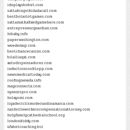
idnplaysbobet.com
sattakingvikidadacall.com
bestbolaslotgames.com
sattamatkafixedgamehere.com
entrepreneurguardian.com
hibaby.info
paperwashington.com
weedemup.com
bestchancecasino.com
bilalliaqat.com
autodispensadores.com
inductioncooktopp.com
newsmedicaltoday.com
roofingnevada.info
magconnectx.com
synexispro.com
holayomi.com
ligadeciclismodecundinamarca.com
nashvilleworkerscompensationattorney.com
holyfamilycathedralschool.org
londonkiddy.com
ufabetcoaching.biz