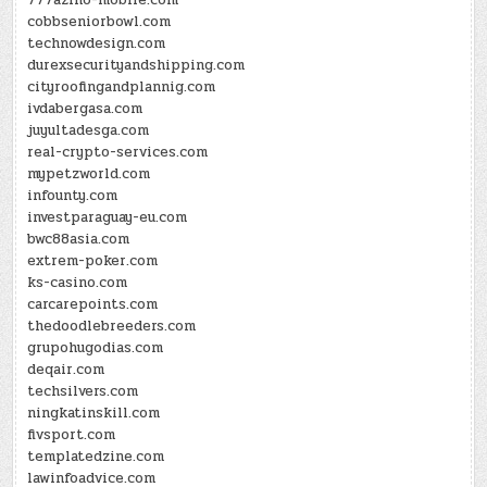
cobbseniorbowl.com
technowdesign.com
durexsecurityandshipping.com
cityroofingandplannig.com
ivdabergasa.com
juyultadesga.com
real-crypto-services.com
mypetzworld.com
infounty.com
investparaguay-eu.com
bwc88asia.com
extrem-poker.com
ks-casino.com
carcarepoints.com
thedoodlebreeders.com
grupohugodias.com
deqair.com
techsilvers.com
ningkatinskill.com
fivsport.com
templatedzine.com
lawinfoadvice.com