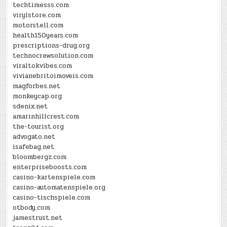
techtimesss.com
virylstore.com
motorstell.com
health150years.com
prescriptions-drug.org
technocrewsolution.com
viraltokvibes.com
vivianebritoimoveis.com
magforbes.net
monkeycap.org
sdenix.net
amarinhillcrest.com
the-tourist.org
advogato.net
isafebag.net
bloombergz.com
enterpriseboosts.com
casino-kartenspiele.com
casino-automatenspiele.org
casino-tischspiele.com
otbody.com
jamestrust.net