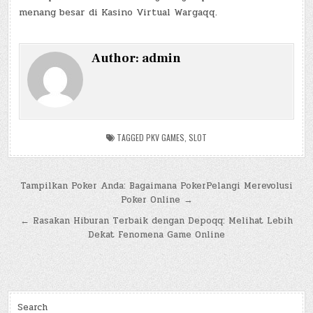
menang besar di Kasino Virtual Wargaqq.
Author:
admin
TAGGED
PKV GAMES
,
SLOT
Post
Tampilkan Poker Anda: Bagaimana PokerPelangi Merevolusi
Poker Online →
navigation
← Rasakan Hiburan Terbaik dengan Depoqq: Melihat Lebih
Dekat Fenomena Game Online
Search