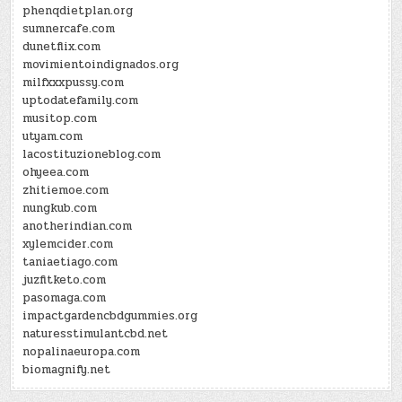
phenqdietplan.org
sumnercafe.com
dunetflix.com
movimientoindignados.org
milfxxxpussy.com
uptodatefamily.com
musitop.com
utyam.com
lacostituzioneblog.com
ohyeea.com
zhitiemoe.com
nungkub.com
anotherindian.com
xylemcider.com
taniaetiago.com
juzfitketo.com
pasomaga.com
impactgardencbdgummies.org
naturesstimulantcbd.net
nopalinaeuropa.com
biomagnify.net