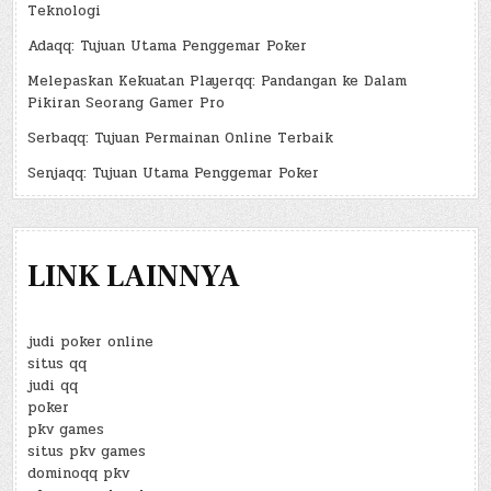
Teknologi
Adaqq: Tujuan Utama Penggemar Poker
Melepaskan Kekuatan Playerqq: Pandangan ke Dalam
Pikiran Seorang Gamer Pro
Serbaqq: Tujuan Permainan Online Terbaik
Senjaqq: Tujuan Utama Penggemar Poker
LINK LAINNYA
judi poker online
situs qq
judi qq
poker
pkv games
situs pkv games
dominoqq pkv