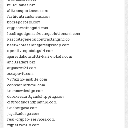
buildufabet.biz
alltransportnews.com
fashiontrandsnews.com
bbcreporters.com
cryptocasinoguid.com
leadingedgemarketingsolutionsmi.com
kastratigeneralcontractinginc.co
bestwholesalenfljerseysshop.com
openlivinglabdays14.com
ayurvedakonsultti-kari-nokela.com
antitraders.biz
aryanews24.com
xscape-it.com
777azino-mobile.com
cobbseniorbowl.com
technowdesign.com
durexsecurityandshipping.com
cityroofingandplannig.com
ivdabergasa.com
juyultadesga.com
real-crypto-services.com
mypetzworld.com