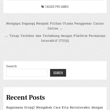
TAGGED
PKV GAMES
Post
Mengapa Doyanqq Menjadi Pilihan Utama Penggemar Casino
Online →
navigation
← Tetap Terhibur dan Terhubung dengan Platform Permainan
Interaktif ITUQQ
Search
SEARCH
Recent Posts
Bagaimana Oriqq2 Mengubah Cara Kita Berinteraksi dengan