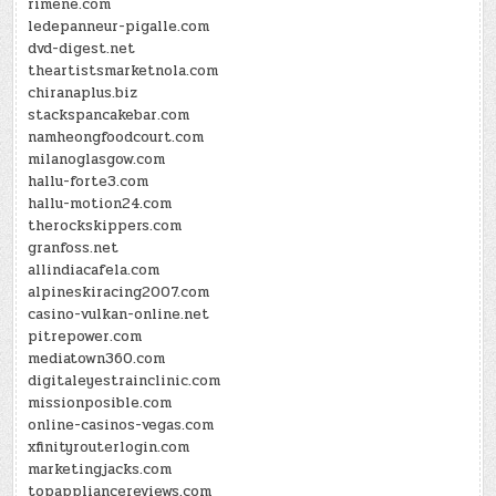
rimene.com
ledepanneur-pigalle.com
dvd-digest.net
theartistsmarketnola.com
chiranaplus.biz
stackspancakebar.com
namheongfoodcourt.com
milanoglasgow.com
hallu-forte3.com
hallu-motion24.com
therockskippers.com
granfoss.net
allindiacafela.com
alpineskiracing2007.com
casino-vulkan-online.net
pitrepower.com
mediatown360.com
digitaleyestrainclinic.com
missionposible.com
online-casinos-vegas.com
xfinityrouterlogin.com
marketingjacks.com
topappliancereviews.com