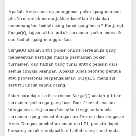
Apakah Anda seorang penggemar poker yang mencari
platform untuk menunjukkan keahlian Anda dan
memenangkan hadiah uang tunai yang besar? Kunjungi
SuryaQQ, tujuan akhir untuk turnamen poker menarik
dan hadiah yang menggiurkan.
SuryaQQ adalah situs poker online terkemuka yang
menawarkan berbagai macam permainan poker,
turnamen, dan hadiah uang tunai untuk pemain dari
semua tingkat keahlian. Apakah Anda seorang pemula
atau profesional berpengalaman, SuryaQQ memiliki
sesuatu untuk semua orang.
Salah satu daya tarik terbesar SuryaQQ adalah pilihan
turnamen pokernya yang luas. Dari freeroll harian
hingga acara kejuaraan berisiko tinggi, selalu ada
turnamen yang sesuai dengan preferensi dan anggaran
Anda. Dengan pembelian mulai dari $1, pemain dapat
bersaing untuk mendapatkan hadiah uang tunai mulai