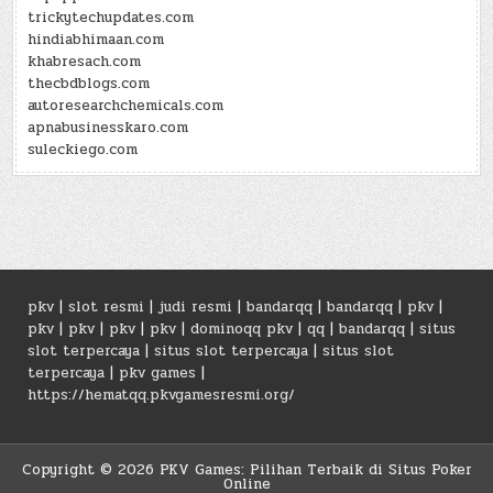
trickytechupdates.com
hindiabhimaan.com
khabresach.com
thecbdblogs.com
autoresearchchemicals.com
apnabusinesskaro.com
suleckiego.com
pkv
|
slot resmi
|
judi resmi
|
bandarqq
|
bandarqq
|
pkv
|
pkv
|
pkv
|
pkv
|
pkv
|
dominoqq pkv
|
qq
|
bandarqq
|
situs
slot terpercaya
|
situs slot terpercaya
|
situs slot
terpercaya
|
pkv games
|
https://hematqq.pkvgamesresmi.org/
Copyright © 2026 PKV Games: Pilihan Terbaik di Situs Poker
Online