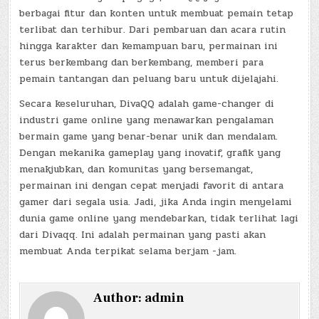
berbagai fitur dan konten untuk membuat pemain tetap
terlibat dan terhibur. Dari pembaruan dan acara rutin
hingga karakter dan kemampuan baru, permainan ini
terus berkembang dan berkembang, memberi para
pemain tantangan dan peluang baru untuk dijelajahi.
Secara keseluruhan, DivaQQ adalah game-changer di
industri game online yang menawarkan pengalaman
bermain game yang benar-benar unik dan mendalam.
Dengan mekanika gameplay yang inovatif, grafik yang
menakjubkan, dan komunitas yang bersemangat,
permainan ini dengan cepat menjadi favorit di antara
gamer dari segala usia. Jadi, jika Anda ingin menyelami
dunia game online yang mendebarkan, tidak terlihat lagi
dari Divaqq. Ini adalah permainan yang pasti akan
membuat Anda terpikat selama berjam -jam.
Author:
admin