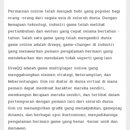
Permainan online telah menjadi hobi yang populer bagi
orang -orang dari segala usia di seluruh dunia. Dengan
kemajuan teknologi, industri game telah melihat
pertumbuhan dan evolusi yang cepat selama bertahun -
tahun. Salah satu game yang telah mengambil dunia
game online adalah divaqq, game-changer di industri
yang menawarkan pemain pengalaman bermain yang
mendebarkan dan mendalam tidak seperti yang lain.
DivaQQ adalah game multiplayer online yang
menggabungkan elemen strategi, keterampilan, dan
keberuntungan. Gim ini diatur di dunia virtual di mana
pemain dapat membuat karakter mereka sendiri,
membangun kerajaan mereka sendiri, dan terlibat dalam
pertempuran dengan pemain lain dari seluruh dunia.
Gim ini menampilkan grafik yang menakjubkan, gameplay
dinamis, dan berbagai opsi kustomisasi, menjadikannya
pengalaman bermain game yang benar -benar unik dan
menawan.