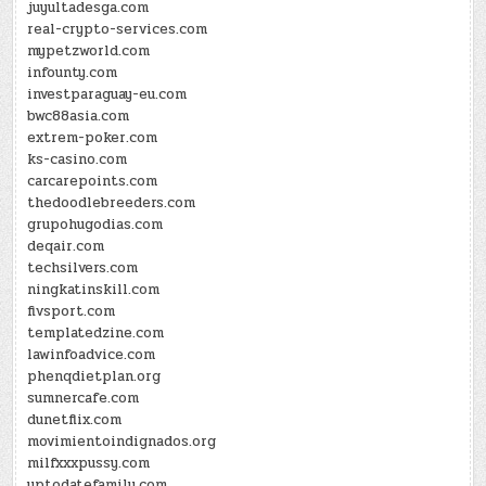
juyultadesga.com
real-crypto-services.com
mypetzworld.com
infounty.com
investparaguay-eu.com
bwc88asia.com
extrem-poker.com
ks-casino.com
carcarepoints.com
thedoodlebreeders.com
grupohugodias.com
deqair.com
techsilvers.com
ningkatinskill.com
fivsport.com
templatedzine.com
lawinfoadvice.com
phenqdietplan.org
sumnercafe.com
dunetflix.com
movimientoindignados.org
milfxxxpussy.com
uptodatefamily.com