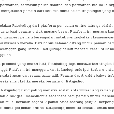
permainan, termasuk poker, domino, dan permainan kasino lainn
 menyatukan pemain dari seluruh dunia dalam lingkungan yang
akan Ratujudiqq dari platform perjudian online lainnya adalah
uang bagi pemain untuk menang besar. Platform ini menawarkan
ng memberi pemain kesempatan untuk meningkatkan kemenangan
esuksesan mereka. Dari bonus selamat datang untuk pemain bar
 pelanggan yang kembali, Ratujudiqq selalu mencari cara untuk m
gulan.
n promosi yang murah hati, Ratujudiqq juga menawarkan tingkat
inggi. Platform ini menggunakan teknologi enkripsi terbaru unt
nsaksi aman dan semua game adil. Pemain dapat yakin bahwa info
reka aman ketika mereka bermain di Ratujudiqq.
k Ratujudiqq yang paling menarik adalah antarmuka yang ramah 
dah dinavigasi, membuatnya sederhana bagi pemain untuk mene
dan mulai bermain segera. Apakah Anda seorang penjudi berpeng
i dunia perjudian online, Ratujudiqq memiliki sesuatu untuk se