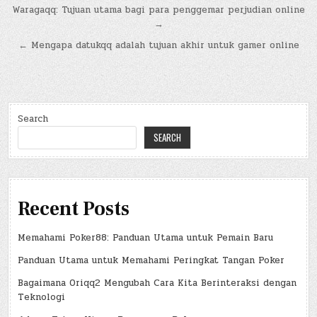
Post
Waragaqq: Tujuan utama bagi para penggemar perjudian online
→
navigation
← Mengapa datukqq adalah tujuan akhir untuk gamer online
Search
SEARCH
Recent Posts
Memahami Poker88: Panduan Utama untuk Pemain Baru
Panduan Utama untuk Memahami Peringkat Tangan Poker
Bagaimana Oriqq2 Mengubah Cara Kita Berinteraksi dengan
Teknologi