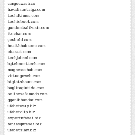
canyouwash.co
havadisantalya.com
techdtimes.com
techieboot.com
gundembalikesir.com
itechar.com
yesbold.com
healthhubzone.com
ebaraat.com
techjuiced.com
byteboosttech.com
magnexushub.com
virtuogoweb.com
biglotshours.com
buyliraglutide.com
onlinesafemeds.com
gyanibhandar.com
ufabetwarp.biz
ufabetclip.biz
expertufabet.biz
fantasyufabet.biz
ufabetsiam.biz