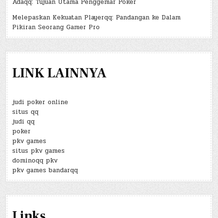
Adaqq: Tujuan Utama Penggemar Poker
Melepaskan Kekuatan Playerqq: Pandangan ke Dalam
Pikiran Seorang Gamer Pro
LINK LAINNYA
judi poker online
situs qq
judi qq
poker
pkv games
situs pkv games
dominoqq pkv
pkv games bandarqq
Links