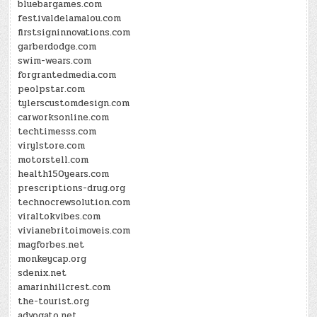
bluebargames.com
festivaldelamalou.com
firstsigninnovations.com
garberdodge.com
swim-wears.com
forgrantedmedia.com
peolpstar.com
tylerscustomdesign.com
carworksonline.com
techtimesss.com
virylstore.com
motorstell.com
health150years.com
prescriptions-drug.org
technocrewsolution.com
viraltokvibes.com
vivianebritoimoveis.com
magforbes.net
monkeycap.org
sdenix.net
amarinhillcrest.com
the-tourist.org
advogato.net