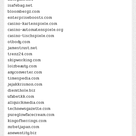
isafebag.net
bloombergz.com
enterpriseboosts.com
casino-kartenspiele.com
casino-automatenspiele.org
casino-tischspiele.com
otbody.com
jamestrust.net
trenz24.com
skipworking.com
loizbeauty.com
anyconverter.com
timespedia.com
jejakkrismon.com
diemthole.biz
ufabetkk.com
allquickmedia.com
technewsgazette.com
pureglowfacecream.com
kingofherrings.com
mrbetjapan.com
anewentity.biz