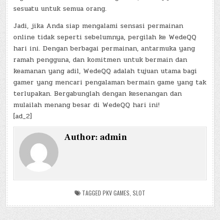
sesuatu untuk semua orang.
Jadi, jika Anda siap mengalami sensasi permainan
online tidak seperti sebelumnya, pergilah ke WedeQQ
hari ini. Dengan berbagai permainan, antarmuka yang
ramah pengguna, dan komitmen untuk bermain dan
keamanan yang adil, WedeQQ adalah tujuan utama bagi
gamer yang mencari pengalaman bermain game yang tak
terlupakan. Bergabunglah dengan kesenangan dan
mulailah menang besar di WedeQQ hari ini!
[ad_2]
Author:
admin
TAGGED
PKV GAMES
,
SLOT