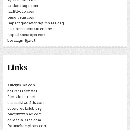
taniaetiago.com
juzfitketo.com
pasomaga.com
impactgardencbdgummies.org
naturesstimulantcbd.net
nopalinaeuropa.com
biomagnify.net
Links
saucyukiah.com
beikastreet.net
filmizlettir.net
ourmultiworlds.com
cooncreekclub.org
pegpufftimes.com
celestia-arts.com
forumchampions.com