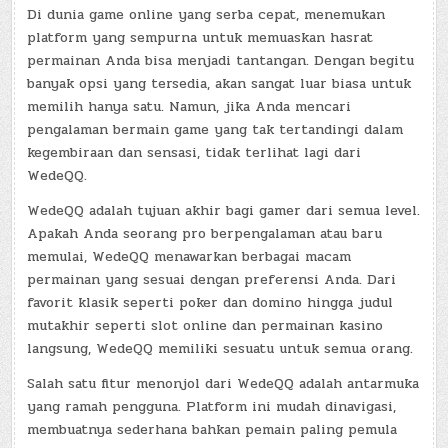
Di dunia game online yang serba cepat, menemukan
platform yang sempurna untuk memuaskan hasrat
permainan Anda bisa menjadi tantangan. Dengan begitu
banyak opsi yang tersedia, akan sangat luar biasa untuk
memilih hanya satu. Namun, jika Anda mencari
pengalaman bermain game yang tak tertandingi dalam
kegembiraan dan sensasi, tidak terlihat lagi dari
WedeQQ.
WedeQQ adalah tujuan akhir bagi gamer dari semua level.
Apakah Anda seorang pro berpengalaman atau baru
memulai, WedeQQ menawarkan berbagai macam
permainan yang sesuai dengan preferensi Anda. Dari
favorit klasik seperti poker dan domino hingga judul
mutakhir seperti slot online dan permainan kasino
langsung, WedeQQ memiliki sesuatu untuk semua orang.
Salah satu fitur menonjol dari WedeQQ adalah antarmuka
yang ramah pengguna. Platform ini mudah dinavigasi,
membuatnya sederhana bahkan pemain paling pemula