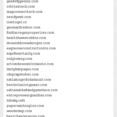
geekifygenius.com
orbitextech.com
magconnecttech.com
zenifyweb.com
livetogel.co
genmatfiredoor.com
findlascegasproperties.com
healthhavenrobbie.com
donanddonnadesigns.com
eagleoneconstructiontx.com
equiflexvitality.com
onlylovesg.com
activedesenvolvimento.com
dailyhubpages.com
idnplaysbobet.com
sattakingvikidadacall.com
bestbolaslotgames.com
sattamatkafixedgamehere.com
entrepreneurguardian.com
hibaby.info
paperwashington.com
weedemup.com
bestchancecasino.com