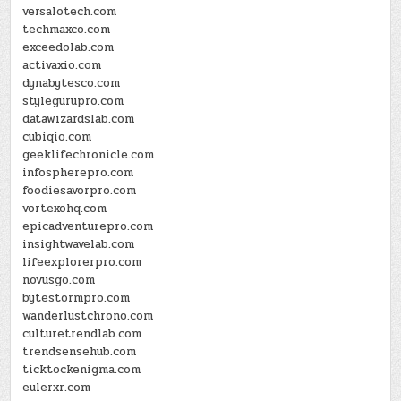
versalotech.com
techmaxco.com
exceedolab.com
activaxio.com
dynabytesco.com
stylegurupro.com
datawizardslab.com
cubiqio.com
geeklifechronicle.com
infospherepro.com
foodiesavorpro.com
vortexohq.com
epicadventurepro.com
insightwavelab.com
lifeexplorerpro.com
novusgo.com
bytestormpro.com
wanderlustchrono.com
culturetrendlab.com
trendsensehub.com
ticktockenigma.com
eulerxr.com