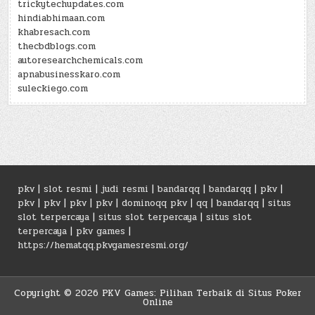
trickytechupdates.com
hindiabhimaan.com
khabresach.com
thecbdblogs.com
autoresearchchemicals.com
apnabusinesskaro.com
suleckiego.com
pkv
|
slot resmi
|
judi resmi
|
bandarqq
|
bandarqq
|
pkv
|
pkv
|
pkv
|
pkv
|
pkv
|
dominoqq pkv
|
qq
|
bandarqq
|
situs
slot terpercaya
|
situs slot terpercaya
|
situs slot
terpercaya
|
pkv games
|
https://hematqq.pkvgamesresmi.org/
Copyright © 2026 PKV Games: Pilihan Terbaik di Situs Poker
Online