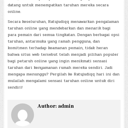
datang untuk menempatkan taruhan mereka secara
online.
Secara keseluruhan, Ratujudiqq menawarkan pengalaman
taruhan online yang mendebarkan dan menarik bagi
para pemain dari semua tingkatan. Dengan berbagai opsi
taruhan, antarmuka yang ramah pengguna, dan
komitmen terhadap keamanan pemain, tidak heran
bahwa situs web tersebut telah menjadi pilihan populer
bagi petaruh online yang ingin menikmati sensasi
taruhan dari kenyamanan rumah mereka sendiri. Jadi
mengapa menunggu? Pergilah ke Ratujudiqq hari ini dan
mulailah mengalami sensasi taruhan online untuk diri
sendiri!
Author:
admin