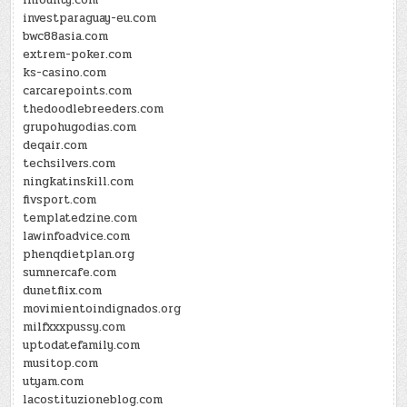
investparaguay-eu.com
bwc88asia.com
extrem-poker.com
ks-casino.com
carcarepoints.com
thedoodlebreeders.com
grupohugodias.com
deqair.com
techsilvers.com
ningkatinskill.com
fivsport.com
templatedzine.com
lawinfoadvice.com
phenqdietplan.org
sumnercafe.com
dunetflix.com
movimientoindignados.org
milfxxxpussy.com
uptodatefamily.com
musitop.com
utyam.com
lacostituzioneblog.com