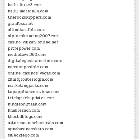
hallu-forte3.com
hallu-motion24.com
therockskippers.com
granfoss.net
allindiacafela.com
alpineskiracing2007.com
casino-vulkan-online.net
pitrepower.com
mediatown360.com
digitaleyestrainclinic.com
missionposible.com
online-casinos-vegas.com
xfinityrouterlogin.com
marketingjacks.com
topappliancereviews.com
trickytechupdates.com
hindiabhimaan.com
khabresach.com
thecbdblogs.com
autoresearchchemicals.com
apnabusinesskaro.com
suleckiego.com