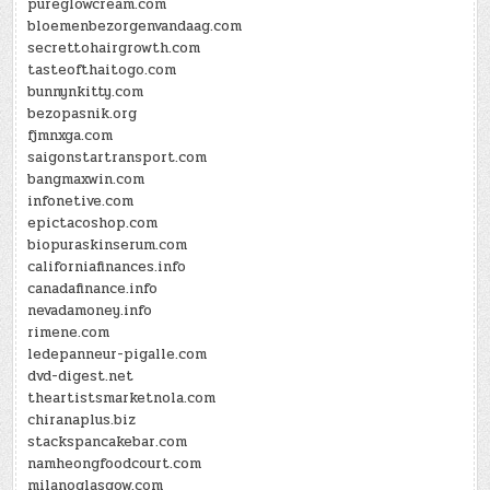
pureglowcream.com
bloemenbezorgenvandaag.com
secrettohairgrowth.com
tasteofthaitogo.com
bunnynkitty.com
bezopasnik.org
fjmnxga.com
saigonstartransport.com
bangmaxwin.com
infonetive.com
epictacoshop.com
biopuraskinserum.com
californiafinances.info
canadafinance.info
nevadamoney.info
rimene.com
ledepanneur-pigalle.com
dvd-digest.net
theartistsmarketnola.com
chiranaplus.biz
stackspancakebar.com
namheongfoodcourt.com
milanoglasgow.com