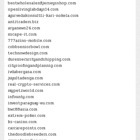
bestwholesalenfljerseysshop.com
openlivinglabdays14.com
ayurvedakonsultti-kari-nokela.com
antitraders.biz
aryanews24.com
xscape-it.com
777azino-mobile.com
cobbseniorbowl.com
technowdesign.com
durexsecurityandshipping.com
cityroofingandplannig.com
ivdabergasa.com
juyultadesga.com
real-crypto-services.com
mypetzworld.com
infounty.com
investparaguay-eu.com
bwc88asia.com
extrem-poker.com
ks-casino.com
carcarepoints.com
thedoodlebreeders.com