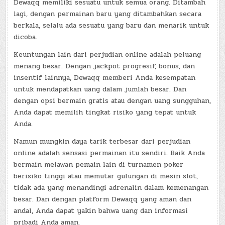
Dewaqq memiliki sesuatu untuk semua orang. Ditambah
lagi, dengan permainan baru yang ditambahkan secara
berkala, selalu ada sesuatu yang baru dan menarik untuk
dicoba.
Keuntungan lain dari perjudian online adalah peluang
menang besar. Dengan jackpot progresif, bonus, dan
insentif lainnya, Dewaqq memberi Anda kesempatan
untuk mendapatkan uang dalam jumlah besar. Dan
dengan opsi bermain gratis atau dengan uang sungguhan,
Anda dapat memilih tingkat risiko yang tepat untuk
Anda.
Namun mungkin daya tarik terbesar dari perjudian
online adalah sensasi permainan itu sendiri. Baik Anda
bermain melawan pemain lain di turnamen poker
berisiko tinggi atau memutar gulungan di mesin slot,
tidak ada yang menandingi adrenalin dalam kemenangan
besar. Dan dengan platform Dewaqq yang aman dan
andal, Anda dapat yakin bahwa uang dan informasi
pribadi Anda aman.