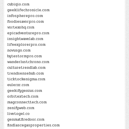
cubiqio.com
geeklifechronicle.com
infospherepro.com
foodiesavorpro.com
vortexohq.com
epicadventurepro.com
insightwavelab.com
lifeexplorerpro.com
novusgo.com
bytestormpro.com
wanderlustchrono.com
culturetrendlab.com
trendsensehub.com
ticktockenigma.com
eulerxr.com
geekifygenius.com
orbitextech.com
magconnecttech.com
zenifyweb.com
livetogel.co
genmatfiredoor.com
findlascegasproperties.com