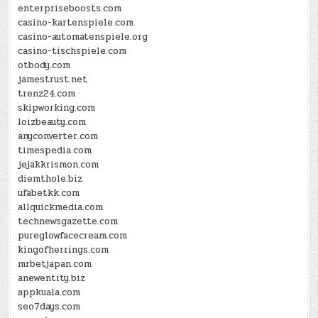
enterpriseboosts.com
casino-kartenspiele.com
casino-automatenspiele.org
casino-tischspiele.com
otbody.com
jamestrust.net
trenz24.com
skipworking.com
loizbeauty.com
anyconverter.com
timespedia.com
jejakkrismon.com
diemthole.biz
ufabetkk.com
allquickmedia.com
technewsgazette.com
pureglowfacecream.com
kingofherrings.com
mrbetjapan.com
anewentity.biz
appkuala.com
seo7days.com