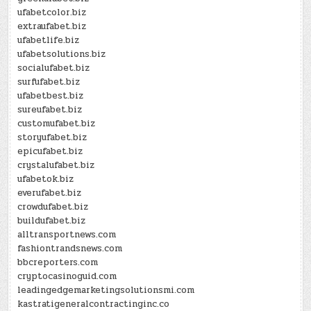
ufabetcolor.biz
extraufabet.biz
ufabetlife.biz
ufabetsolutions.biz
socialufabet.biz
surfufabet.biz
ufabetbest.biz
sureufabet.biz
customufabet.biz
storyufabet.biz
epicufabet.biz
crystalufabet.biz
ufabetok.biz
everufabet.biz
crowdufabet.biz
buildufabet.biz
alltransportnews.com
fashiontrandsnews.com
bbcreporters.com
cryptocasinoguid.com
leadingedgemarketingsolutionsmi.com
kastratigeneralcontractinginc.co