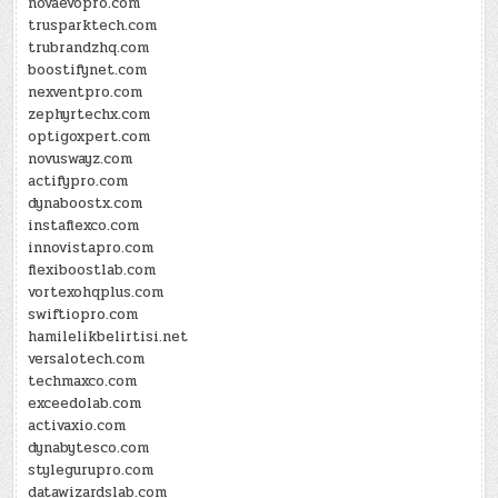
novaevopro.com
trusparktech.com
trubrandzhq.com
boostifynet.com
nexventpro.com
zephyrtechx.com
optigoxpert.com
novuswayz.com
actifypro.com
dynaboostx.com
instaflexco.com
innovistapro.com
flexiboostlab.com
vortexohqplus.com
swiftiopro.com
hamilelikbelirtisi.net
versalotech.com
techmaxco.com
exceedolab.com
activaxio.com
dynabytesco.com
stylegurupro.com
datawizardslab.com