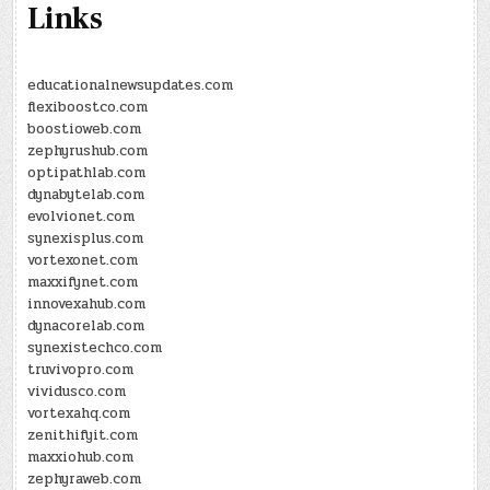
Links
educationalnewsupdates.com
flexiboostco.com
boostioweb.com
zephyrushub.com
optipathlab.com
dynabytelab.com
evolvionet.com
synexisplus.com
vortexonet.com
maxxifynet.com
innovexahub.com
dynacorelab.com
synexistechco.com
truvivopro.com
vividusco.com
vortexahq.com
zenithifyit.com
maxxiohub.com
zephyraweb.com