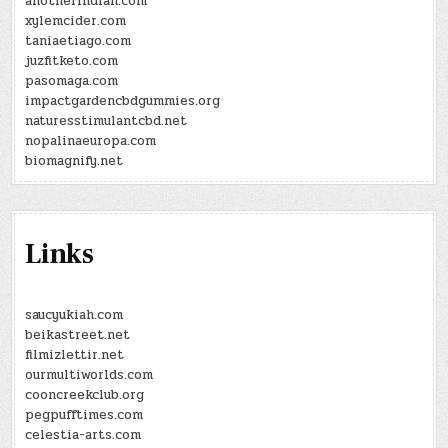
anotherindian.com
xylemcider.com
taniaetiago.com
juzfitketo.com
pasomaga.com
impactgardencbdgummies.org
naturesstimulantcbd.net
nopalinaeuropa.com
biomagnify.net
Links
saucyukiah.com
beikastreet.net
filmizlettir.net
ourmultiworlds.com
cooncreekclub.org
pegpufftimes.com
celestia-arts.com