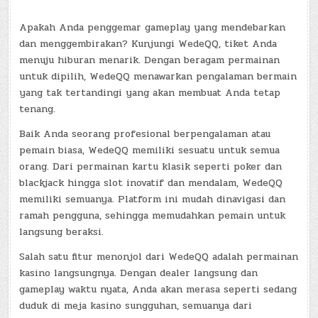
Apakah Anda penggemar gameplay yang mendebarkan
dan menggembirakan? Kunjungi WedeQQ, tiket Anda
menuju hiburan menarik. Dengan beragam permainan
untuk dipilih, WedeQQ menawarkan pengalaman bermain
yang tak tertandingi yang akan membuat Anda tetap
tenang.
Baik Anda seorang profesional berpengalaman atau
pemain biasa, WedeQQ memiliki sesuatu untuk semua
orang. Dari permainan kartu klasik seperti poker dan
blackjack hingga slot inovatif dan mendalam, WedeQQ
memiliki semuanya. Platform ini mudah dinavigasi dan
ramah pengguna, sehingga memudahkan pemain untuk
langsung beraksi.
Salah satu fitur menonjol dari WedeQQ adalah permainan
kasino langsungnya. Dengan dealer langsung dan
gameplay waktu nyata, Anda akan merasa seperti sedang
duduk di meja kasino sungguhan, semuanya dari