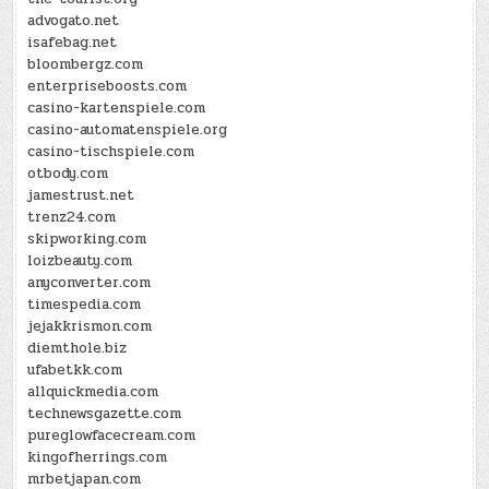
advogato.net
isafebag.net
bloombergz.com
enterpriseboosts.com
casino-kartenspiele.com
casino-automatenspiele.org
casino-tischspiele.com
otbody.com
jamestrust.net
trenz24.com
skipworking.com
loizbeauty.com
anyconverter.com
timespedia.com
jejakkrismon.com
diemthole.biz
ufabetkk.com
allquickmedia.com
technewsgazette.com
pureglowfacecream.com
kingofherrings.com
mrbetjapan.com