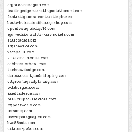
cryptocasinoguid.com
leadingedgemarketingsolutionsmi.com
kastratigeneralcontractinginc.co
bestwholesalenfljerseysshop.com
openlivinglabdays14.com
ayurvedakonsultti-kari-nokela.com
antitraders.biz
aryanews24.com
xscape-it.com
777azino-mobile.com
cobbseniorbowl.com
technowdesign.com
durexsecurityandshipping.com
cityroofingandplannig.com
ivdabergasa.com
juyultadesga.com
real-crypto-services.com
mypetzworld.com
infounty.com
investparaguay-eu.com
bwc88asia.com
extrem-poker.com