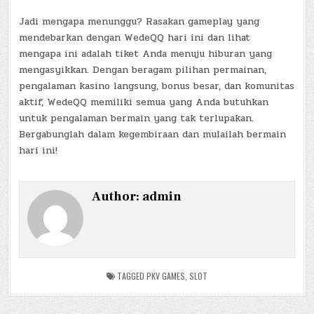
Jadi mengapa menunggu? Rasakan gameplay yang
mendebarkan dengan WedeQQ hari ini dan lihat
mengapa ini adalah tiket Anda menuju hiburan yang
mengasyikkan. Dengan beragam pilihan permainan,
pengalaman kasino langsung, bonus besar, dan komunitas
aktif, WedeQQ memiliki semua yang Anda butuhkan
untuk pengalaman bermain yang tak terlupakan.
Bergabunglah dalam kegembiraan dan mulailah bermain
hari ini!
Author:
admin
TAGGED
PKV GAMES
,
SLOT