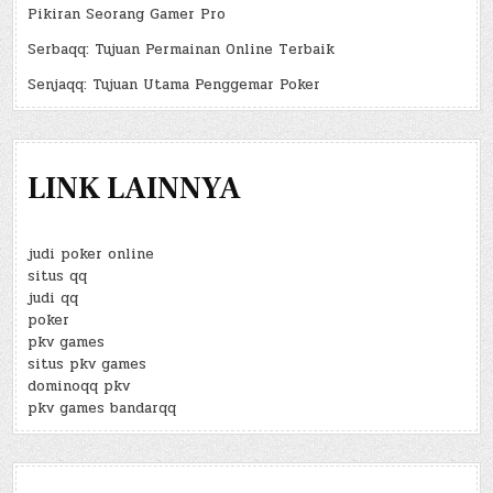
Pikiran Seorang Gamer Pro
Serbaqq: Tujuan Permainan Online Terbaik
Senjaqq: Tujuan Utama Penggemar Poker
LINK LAINNYA
judi poker online
situs qq
judi qq
poker
pkv games
situs pkv games
dominoqq pkv
pkv games bandarqq