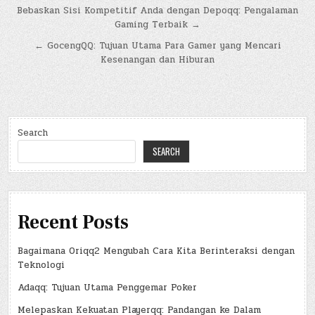
Post
Bebaskan Sisi Kompetitif Anda dengan Depoqq: Pengalaman
Gaming Terbaik →
navigation
← GocengQQ: Tujuan Utama Para Gamer yang Mencari
Kesenangan dan Hiburan
Search
SEARCH
Recent Posts
Bagaimana Oriqq2 Mengubah Cara Kita Berinteraksi dengan
Teknologi
Adaqq: Tujuan Utama Penggemar Poker
Melepaskan Kekuatan Playerqq: Pandangan ke Dalam