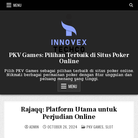
Skip
MENU
to
content
PKV Games: Pilihan Terbaik di Situs Poker
Online
Pilih PKV Games sebagai pilihan terbaik di situs poker online.
Nikmati berbagai permainan poker dengan fitur unggulan dan
peluang menang yang tinggi.
MENU
Rajaqq: Platform Utama untuk
Perjudian Online
POSTED
ADMIN
OCTOBER 26, 2024
PKV GAMES
,
SLOT
IN