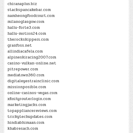
chiranaplus.biz
stackspancakebar.com
namheongfoodcourt.com
milanoglasgow.com
hallu-forte3.com
hallu-motion24.com
therockskippers.com
granfoss.net
allindiacafela.com
alpineskiracing2007.com
casino-vulkan-online.net
pitrepower.com
mediatown360.com
digitaleyestrainclinic.com
missionposible.com
online-casinos-vegas.com
xfinityrouterlogin.com
marketingjacks.com
topappliancereviews.com
trickytechupdates.com
hindiabhimaan.com
khabresach.com