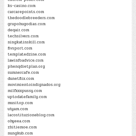
ks-casino.com
carcarepoints.com
thedoodlebreeders.com
grupohugodias.com
deqair.com
techsilvers.com
ningkatinskill.com
fivsport.com
templatedzine.com
lawinfoadvice.com
phenqdietplan.org
sumnercafe.com
dunetflix.com
movimientoindignados.org
milfxxxpussy.com
uptodatefamily.com
musitop.com
utyam.com
lacostituzioneblog.com
ohyeea.com
zhitiemoe.com
nungkub.com