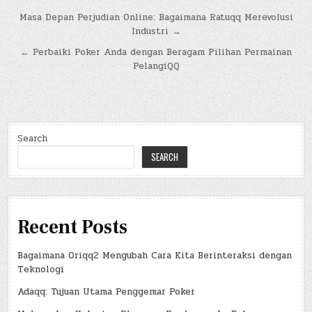
Post
Masa Depan Perjudian Online: Bagaimana Ratuqq Merevolusi
Industri →
navigation
← Perbaiki Poker Anda dengan Beragam Pilihan Permainan
PelangiQQ
Search
SEARCH
Recent Posts
Bagaimana Oriqq2 Mengubah Cara Kita Berinteraksi dengan
Teknologi
Adaqq: Tujuan Utama Penggemar Poker