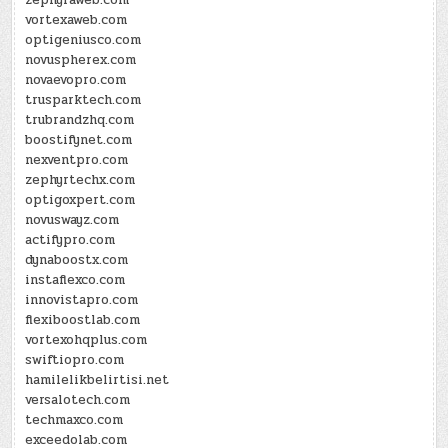
vortexaweb.com
optigeniusco.com
novuspherex.com
novaevopro.com
trusparktech.com
trubrandzhq.com
boostifynet.com
nexventpro.com
zephyrtechx.com
optigoxpert.com
novuswayz.com
actifypro.com
dynaboostx.com
instaflexco.com
innovistapro.com
flexiboostlab.com
vortexohqplus.com
swiftiopro.com
hamilelikbelirtisi.net
versalotech.com
techmaxco.com
exceedolab.com