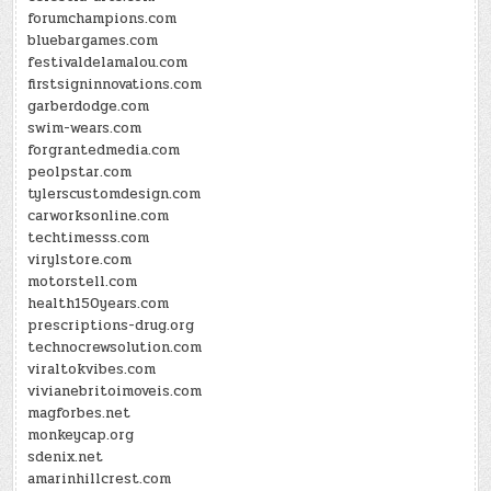
forumchampions.com
bluebargames.com
festivaldelamalou.com
firstsigninnovations.com
garberdodge.com
swim-wears.com
forgrantedmedia.com
peolpstar.com
tylerscustomdesign.com
carworksonline.com
techtimesss.com
virylstore.com
motorstell.com
health150years.com
prescriptions-drug.org
technocrewsolution.com
viraltokvibes.com
vivianebritoimoveis.com
magforbes.net
monkeycap.org
sdenix.net
amarinhillcrest.com