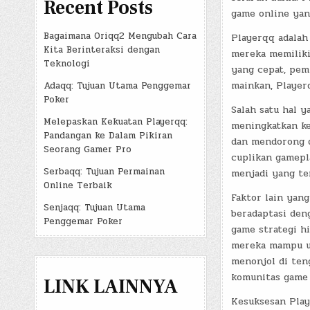
Recent Posts
game online yan
Bagaimana Oriqq2 Mengubah Cara
Playerqq adalah
Kita Berinteraksi dengan
mereka memiliki 
Teknologi
yang cepat, pem
mainkan, Player
Adaqq: Tujuan Utama Penggemar
Poker
Salah satu hal 
Melepaskan Kekuatan Playerqq:
meningkatkan ke
Pandangan ke Dalam Pikiran
dan mendorong di
Seorang Gamer Pro
cuplikan gamepl
Serbaqq: Tujuan Permainan
menjadi yang te
Online Terbaik
Faktor lain yan
Senjaqq: Tujuan Utama
beradaptasi den
Penggemar Poker
game strategi h
mereka mampu un
menonjol di ten
komunitas game 
LINK LAINNYA
Kesuksesan Play