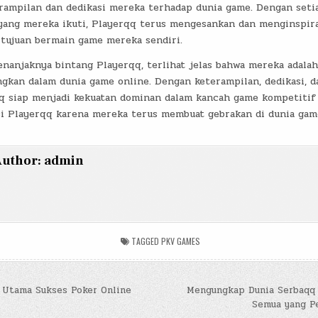
ampilan dan dedikasi mereka terhadap dunia game. Dengan seti
yang mereka ikuti, Playerqq terus mengesankan dan menginspira
tujuan bermain game mereka sendiri.
nanjaknya bintang Playerqq, terlihat jelas bahwa mereka adala
ngkan dalam dunia game online. Dengan keterampilan, dedikasi, 
q siap menjadi kekuatan dominan dalam kancah game kompetitif
i Playerqq karena mereka terus membuat gebrakan di dunia game
uthor:
admin
TAGGED
PKV GAMES
 Utama Sukses Poker Online
Mengungkap Dunia Serbaqq
Semua yang P
n