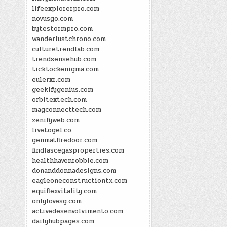
lifeexplorerpro.com
novusgo.com
bytestormpro.com
wanderlustchrono.com
culturetrendlab.com
trendsensehub.com
ticktockenigma.com
eulerxr.com
geekifygenius.com
orbitextech.com
magconnecttech.com
zenifyweb.com
livetogel.co
genmatfiredoor.com
findlascegasproperties.com
healthhavenrobbie.com
donanddonnadesigns.com
eagleoneconstructiontx.com
equiflexvitality.com
onlylovesg.com
activedesenvolvimento.com
dailyhubpages.com