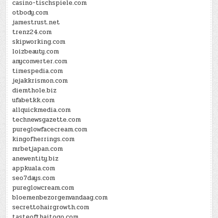
casino-tischspiele.com
otbody.com
jamestrust.net
trenz24.com
skipworking.com
loizbeauty.com
anyconverter.com
timespedia.com
jejakkrismon.com
diemthole.biz
ufabetkk.com
allquickmedia.com
technewsgazette.com
pureglowfacecream.com
kingofherrings.com
mrbetjapan.com
anewentity.biz
appkuala.com
seo7days.com
pureglowcream.com
bloemenbezorgenvandaag.com
secrettohairgrowth.com
tasteofthaitogo.com