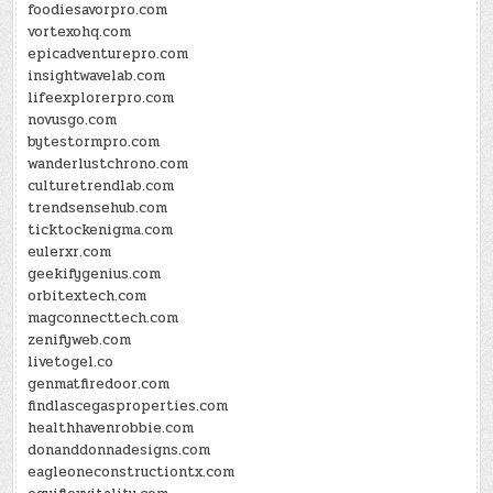
foodiesavorpro.com
vortexohq.com
epicadventurepro.com
insightwavelab.com
lifeexplorerpro.com
novusgo.com
bytestormpro.com
wanderlustchrono.com
culturetrendlab.com
trendsensehub.com
ticktockenigma.com
eulerxr.com
geekifygenius.com
orbitextech.com
magconnecttech.com
zenifyweb.com
livetogel.co
genmatfiredoor.com
findlascegasproperties.com
healthhavenrobbie.com
donanddonnadesigns.com
eagleoneconstructiontx.com