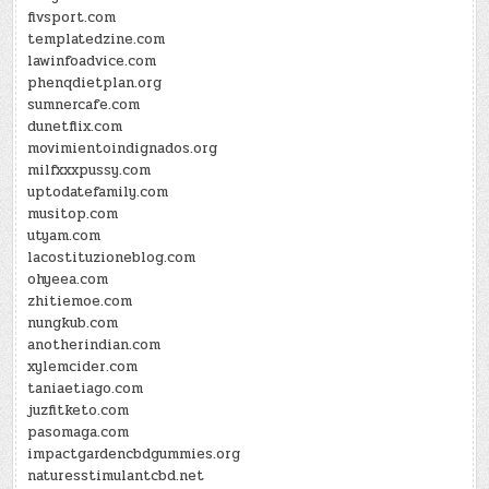
fivsport.com
templatedzine.com
lawinfoadvice.com
phenqdietplan.org
sumnercafe.com
dunetflix.com
movimientoindignados.org
milfxxxpussy.com
uptodatefamily.com
musitop.com
utyam.com
lacostituzioneblog.com
ohyeea.com
zhitiemoe.com
nungkub.com
anotherindian.com
xylemcider.com
taniaetiago.com
juzfitketo.com
pasomaga.com
impactgardencbdgummies.org
naturesstimulantcbd.net