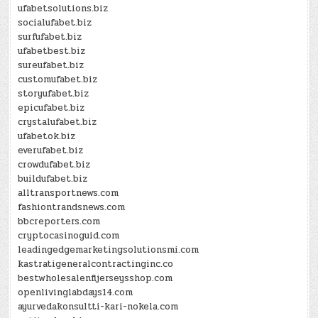
ufabetsolutions.biz
socialufabet.biz
surfufabet.biz
ufabetbest.biz
sureufabet.biz
customufabet.biz
storyufabet.biz
epicufabet.biz
crystalufabet.biz
ufabetok.biz
everufabet.biz
crowdufabet.biz
buildufabet.biz
alltransportnews.com
fashiontrandsnews.com
bbcreporters.com
cryptocasinoguid.com
leadingedgemarketingsolutionsmi.com
kastratigeneralcontractinginc.co
bestwholesalenfljerseysshop.com
openlivinglabdays14.com
ayurvedakonsultti-kari-nokela.com