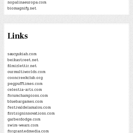
nopalinaeuropa.com
biomagnify.net
Links
saucyukiah.com
beikastreet.net
filmizlettir.net
ourmultiworlds.com
cooncreekclub.org
pegpufftimes.com
celestia-arts.com
forumchampions.com
bluebargames.com
festivaldelamalou.com
firstsigninnovations.com
garberdodge.com
swim-wears.com
forgrantedmedia.com