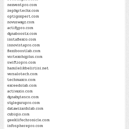
nexventpro.com
zephyrtechx.com
optigoxpert.com
novuswayz.com
actifypro.com
dynaboostx.com
instaflexco.com
innovistapro.com
flexiboostlab.com
vortexohqplus.com
swiftiopro.com
hamilelikbelirtisi.net
versalotech.com
techmaxco.com
exceedolab.com
activaxio.com
dynabytesco.com
stylegurupro.com
datawizardslab.com
cubiqio.com
geeklifechronicle.com
infospherepro.com