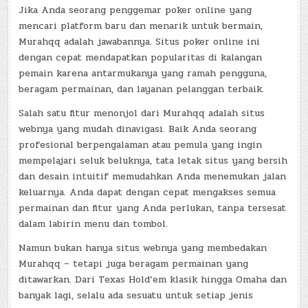
Jika Anda seorang penggemar poker online yang
mencari platform baru dan menarik untuk bermain,
Murahqq adalah jawabannya. Situs poker online ini
dengan cepat mendapatkan popularitas di kalangan
pemain karena antarmukanya yang ramah pengguna,
beragam permainan, dan layanan pelanggan terbaik.
Salah satu fitur menonjol dari Murahqq adalah situs
webnya yang mudah dinavigasi. Baik Anda seorang
profesional berpengalaman atau pemula yang ingin
mempelajari seluk beluknya, tata letak situs yang bersih
dan desain intuitif memudahkan Anda menemukan jalan
keluarnya. Anda dapat dengan cepat mengakses semua
permainan dan fitur yang Anda perlukan, tanpa tersesat
dalam labirin menu dan tombol.
Namun bukan hanya situs webnya yang membedakan
Murahqq – tetapi juga beragam permainan yang
ditawarkan. Dari Texas Hold’em klasik hingga Omaha dan
banyak lagi, selalu ada sesuatu untuk setiap jenis