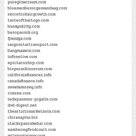
pureglowcream.com
bloemenbezorgenvandaag.com
secrettohairgrowth.com
tasteofthaitogo.com
bunnynkitty.com
bezopasnik.org
fjmnxga.com
saigonstartransport.com
bangmaxwin.com
infonetive.com
epictacoshop.com
biopuraskinserum.com
californiafinances.info
canadafinance.info
nevadamoney.info
rimene.com
ledepanneur-pigalle.com
dvd-digest.net
theartistsmarketnola.com
chiranaplus.biz
stackspancakebar.com
namheongfoodcourt.com
milanoglasgow.com