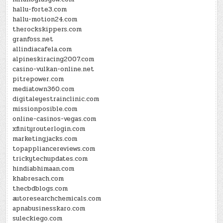
hallu-forte3.com
hallu-motion24.com
therockskippers.com
granfoss.net
allindiacafela.com
alpineskiracing2007.com
casino-vulkan-online.net
pitrepower.com
mediatown360.com
digitaleyestrainclinic.com
missionposible.com
online-casinos-vegas.com
xfinityrouterlogin.com
marketingjacks.com
topappliancereviews.com
trickytechupdates.com
hindiabhimaan.com
khabresach.com
thecbdblogs.com
autoresearchchemicals.com
apnabusinesskaro.com
suleckiego.com