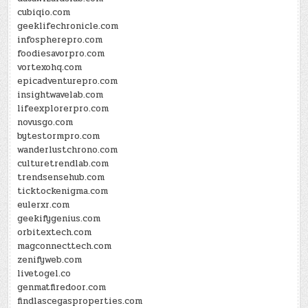
cubiqio.com
geeklifechronicle.com
infospherepro.com
foodiesavorpro.com
vortexohq.com
epicadventurepro.com
insightwavelab.com
lifeexplorerpro.com
novusgo.com
bytestormpro.com
wanderlustchrono.com
culturetrendlab.com
trendsensehub.com
ticktockenigma.com
eulerxr.com
geekifygenius.com
orbitextech.com
magconnecttech.com
zenifyweb.com
livetogel.co
genmatfiredoor.com
findlascegasproperties.com