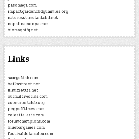
pasomaga.com
impactgardencbdgummies.org
naturesstimulantcbd.net
nopalinaeuropa.com
biomagnify.net
Links
saucyukiah.com
beikastreet.net
filmizlettir.net
ourmultiworlds.com
cooncreekclub.org
pegpufftimes.com
celestia-arts.com
forumchampions.com
bluebargames.com
festivaldelamalou.com