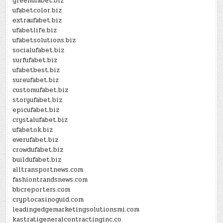
greenufabet.biz
ufabetcolor.biz
extraufabet.biz
ufabetlife.biz
ufabetsolutions.biz
socialufabet.biz
surfufabet.biz
ufabetbest.biz
sureufabet.biz
customufabet.biz
storyufabet.biz
epicufabet.biz
crystalufabet.biz
ufabetok.biz
everufabet.biz
crowdufabet.biz
buildufabet.biz
alltransportnews.com
fashiontrandsnews.com
bbcreporters.com
cryptocasinoguid.com
leadingedgemarketingsolutionsmi.com
kastratigeneralcontractinginc.co