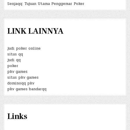
Senjaqq: Tujuan Utama Penggemar Poker
LINK LAINNYA
judi poker online
situs qq
judi qq
poker
pkv games
situs pkv games
dominoqq pkv
pkv games bandarqq
Links