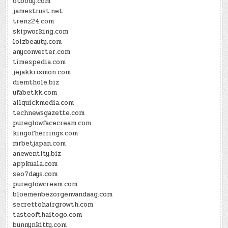
otbody.com
jamestrust.net
trenz24.com
skipworking.com
loizbeauty.com
anyconverter.com
timespedia.com
jejakkrismon.com
diemthole.biz
ufabetkk.com
allquickmedia.com
technewsgazette.com
pureglowfacecream.com
kingofherrings.com
mrbetjapan.com
anewentity.biz
appkuala.com
seo7days.com
pureglowcream.com
bloemenbezorgenvandaag.com
secrettohairgrowth.com
tasteofthaitogo.com
bunnynkitty.com