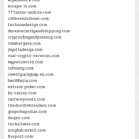
xscape-it.com
777azino-mobile.com
cobbseniorbowl.com
technowdesign.com
durexsecurityandshipping.com
cityroofingandplannig.com
ivdabergasa.com
juyultadesga.com
real-crypto-services.com
mypetzworld.com
infounty.com
investparaguay-eu.com
bwc88asia.com
extrem-poker.com
ks-casino.com
carcarepoints.com
thedoodlebreeders.com
grupohugodias.com
deqair.com
techsilvers.com
ningkatinskill.com
fivsport.com