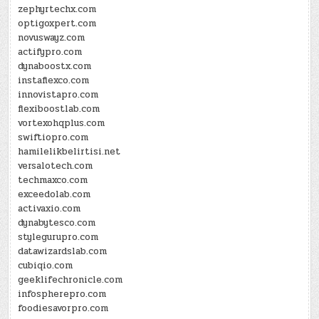
zephyrtechx.com
optigoxpert.com
novuswayz.com
actifypro.com
dynaboostx.com
instaflexco.com
innovistapro.com
flexiboostlab.com
vortexohqplus.com
swiftiopro.com
hamilelikbelirtisi.net
versalotech.com
techmaxco.com
exceedolab.com
activaxio.com
dynabytesco.com
stylegurupro.com
datawizardslab.com
cubiqio.com
geeklifechronicle.com
infospherepro.com
foodiesavorpro.com