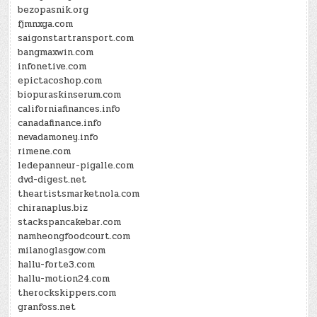
bezopasnik.org
fjmnxga.com
saigonstartransport.com
bangmaxwin.com
infonetive.com
epictacoshop.com
biopuraskinserum.com
californiafinances.info
canadafinance.info
nevadamoney.info
rimene.com
ledepanneur-pigalle.com
dvd-digest.net
theartistsmarketnola.com
chiranaplus.biz
stackspancakebar.com
namheongfoodcourt.com
milanoglasgow.com
hallu-forte3.com
hallu-motion24.com
therockskippers.com
granfoss.net