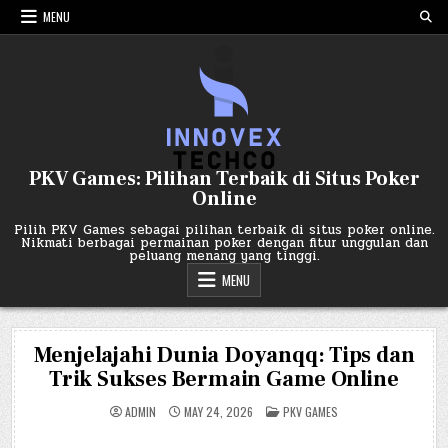
Skip
MENU
to
content
PKV Games: Pilihan Terbaik di Situs Poker
Online
Pilih PKV Games sebagai pilihan terbaik di situs poker online.
Nikmati berbagai permainan poker dengan fitur unggulan dan
peluang menang yang tinggi.
MENU
Menjelajahi Dunia Doyanqq: Tips dan
Trik Sukses Bermain Game Online
POSTED
ADMIN
MAY 24, 2026
PKV GAMES
IN