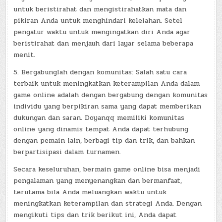
untuk beristirahat dan mengistirahatkan mata dan
pikiran Anda untuk menghindari kelelahan. Setel
pengatur waktu untuk mengingatkan diri Anda agar
beristirahat dan menjauh dari layar selama beberapa
menit.
5. Bergabunglah dengan komunitas: Salah satu cara
terbaik untuk meningkatkan keterampilan Anda dalam
game online adalah dengan bergabung dengan komunitas
individu yang berpikiran sama yang dapat memberikan
dukungan dan saran. Doyanqq memiliki komunitas
online yang dinamis tempat Anda dapat terhubung
dengan pemain lain, berbagi tip dan trik, dan bahkan
berpartisipasi dalam turnamen.
Secara keseluruhan, bermain game online bisa menjadi
pengalaman yang menyenangkan dan bermanfaat,
terutama bila Anda meluangkan waktu untuk
meningkatkan keterampilan dan strategi Anda. Dengan
mengikuti tips dan trik berikut ini, Anda dapat