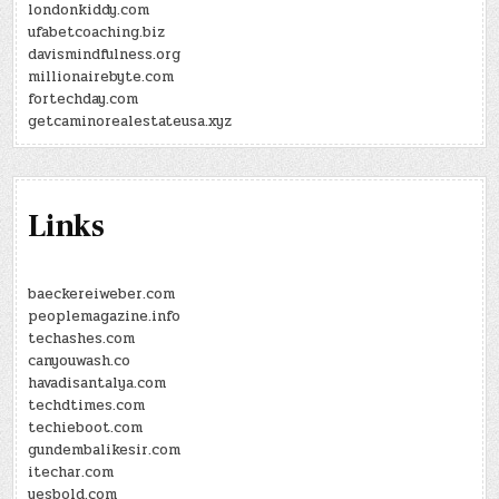
londonkiddy.com
ufabetcoaching.biz
davismindfulness.org
millionairebyte.com
fortechday.com
getcaminorealestateusa.xyz
Links
baeckereiweber.com
peoplemagazine.info
techashes.com
canyouwash.co
havadisantalya.com
techdtimes.com
techieboot.com
gundembalikesir.com
itechar.com
yesbold.com