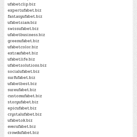
ufabetclip.biz
expertufabet.biz
fantasyufabet.biz
ufabetsiam.biz
swissufabet.biz
ufabetbusiness.biz
greenufabet.biz
ufabetcolor.biz
extraufabet.biz
ufabetlife.biz
ufabetsolutions.biz
socialufabet.biz
surfufabet.biz
ufabetbest.biz
sureufabet.biz
customufabet.biz
storyufabet.biz
epicufabet.biz
crystalufabet.biz
ufabetok.biz
everufabet.biz
crowdufabet.biz