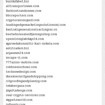
buildufabet.biz
alltransportnews.com
fashiontrandsnews.com
bbcreporters.com
cryptocasinoguid.com
leadingedgemarketingsolutionsmi.com
kastratigeneralcontractinginc.co
bestwholesalenfljerseysshop.com
openlivinglabdays14.com
ayurvedakonsultti-kari-nokela.com
antitraders.biz
aryanews24.com
xscape-it.com
777azino-mobile.com
cobbseniorbowl.com
technowdesign.com
durexsecurityandshipping.com
cityroofingandplannig.com
ivdabergasa.com
juyultadesga.com
real-crypto-services.com
mypetzworld.com
infounty.com