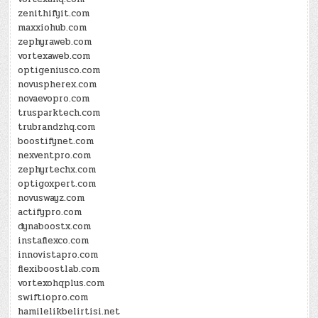
zenithifyit.com
maxxiohub.com
zephyraweb.com
vortexaweb.com
optigeniusco.com
novuspherex.com
novaevopro.com
trusparktech.com
trubrandzhq.com
boostifynet.com
nexventpro.com
zephyrtechx.com
optigoxpert.com
novuswayz.com
actifypro.com
dynaboostx.com
instaflexco.com
innovistapro.com
flexiboostlab.com
vortexohqplus.com
swiftiopro.com
hamilelikbelirtisi.net