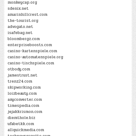
monkeycap.org
sdenix.net
amarinhillcrest.com
the-tourist.org
advogato.net
isafebag.net
bloombergz.com
enterpriseboosts.com
casino-kartenspiele.com
casino-automatenspiele.org
casino-tischspiele.com
otbody.com
jamestrust.net
trenz24.com
skipworking.com
loizbeauty.com
anyconverter.com
timespedia.com
jejakkrismon.com
diemthole.biz
ufabetkk.com
allquickmedia.com