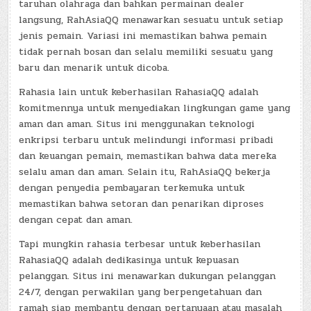
taruhan olahraga dan bahkan permainan dealer
langsung, RahAsiaQQ menawarkan sesuatu untuk setiap
jenis pemain. Variasi ini memastikan bahwa pemain
tidak pernah bosan dan selalu memiliki sesuatu yang
baru dan menarik untuk dicoba.
Rahasia lain untuk keberhasilan RahasiaQQ adalah
komitmennya untuk menyediakan lingkungan game yang
aman dan aman. Situs ini menggunakan teknologi
enkripsi terbaru untuk melindungi informasi pribadi
dan keuangan pemain, memastikan bahwa data mereka
selalu aman dan aman. Selain itu, RahAsiaQQ bekerja
dengan penyedia pembayaran terkemuka untuk
memastikan bahwa setoran dan penarikan diproses
dengan cepat dan aman.
Tapi mungkin rahasia terbesar untuk keberhasilan
RahasiaQQ adalah dedikasinya untuk kepuasan
pelanggan. Situs ini menawarkan dukungan pelanggan
24/7, dengan perwakilan yang berpengetahuan dan
ramah siap membantu dengan pertanyaan atau masalah