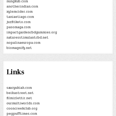
nungkub.com
anotherindian.com
xylemcider.com
taniaetiago.com
juzfitketo.com
pasomaga.com
impactgardencbdgummies.org
naturesstimulantcbd.net
nopalinaeuropa.com
biomagnify.net
Links
saucyukiah.com
beikastreet.net
filmizlettir.net
ourmultiworlds.com
cooncreekclub.org
pegpufftimes.com