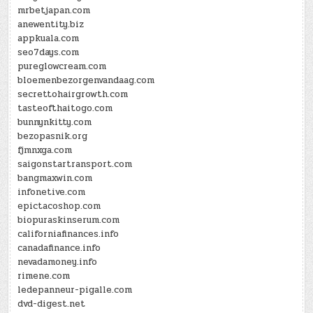
mrbetjapan.com
anewentity.biz
appkuala.com
seo7days.com
pureglowcream.com
bloemenbezorgenvandaag.com
secrettohairgrowth.com
tasteofthaitogo.com
bunnynkitty.com
bezopasnik.org
fjmnxga.com
saigonstartransport.com
bangmaxwin.com
infonetive.com
epictacoshop.com
biopuraskinserum.com
californiafinances.info
canadafinance.info
nevadamoney.info
rimene.com
ledepanneur-pigalle.com
dvd-digest.net