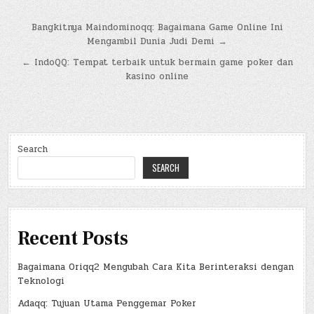
Post
Bangkitnya Maindominoqq: Bagaimana Game Online Ini
Mengambil Dunia Judi Demi →
navigation
← IndoQQ: Tempat terbaik untuk bermain game poker dan
kasino online
Search
SEARCH
Recent Posts
Bagaimana Oriqq2 Mengubah Cara Kita Berinteraksi dengan
Teknologi
Adaqq: Tujuan Utama Penggemar Poker