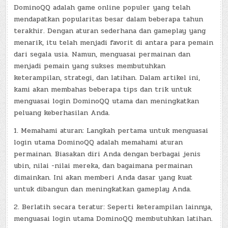
DominoQQ adalah game online populer yang telah
mendapatkan popularitas besar dalam beberapa tahun
terakhir. Dengan aturan sederhana dan gameplay yang
menarik, itu telah menjadi favorit di antara para pemain
dari segala usia. Namun, menguasai permainan dan
menjadi pemain yang sukses membutuhkan
keterampilan, strategi, dan latihan. Dalam artikel ini,
kami akan membahas beberapa tips dan trik untuk
menguasai login DominoQQ utama dan meningkatkan
peluang keberhasilan Anda.
1. Memahami aturan: Langkah pertama untuk menguasai
login utama DominoQQ adalah memahami aturan
permainan. Biasakan diri Anda dengan berbagai jenis
ubin, nilai -nilai mereka, dan bagaimana permainan
dimainkan. Ini akan memberi Anda dasar yang kuat
untuk dibangun dan meningkatkan gameplay Anda.
2. Berlatih secara teratur: Seperti keterampilan lainnya,
menguasai login utama DominoQQ membutuhkan latihan.