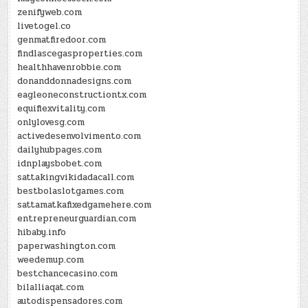
zenifyweb.com
livetogel.co
genmatfiredoor.com
findlascegasproperties.com
healthhavenrobbie.com
donanddonnadesigns.com
eagleoneconstructiontx.com
equiflexvitality.com
onlylovesg.com
activedesenvolvimento.com
dailyhubpages.com
idnplaysbobet.com
sattakingvikidadacall.com
bestbolaslotgames.com
sattamatkafixedgamehere.com
entrepreneurguardian.com
hibaby.info
paperwashington.com
weedemup.com
bestchancecasino.com
bilalliaqat.com
autodispensadores.com