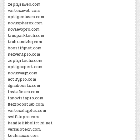
zephyraweb.com
vortexaweb.com
optigeniusco.com
novuspherex.com
novaevopro.com
trusparktech.com
trubrandzhq.com
boostifynet.com
nexventpro.com
zephyrtechx.com
optigoxpert.com
novuswayz.com
actifypro.com
dynaboostx.com
instaflexco.com
innovistapro.com
flexiboostlab.com
vortexohqplus.com
swiftiopro.com
hamilelikbelirtisi.net
versalotech.com
techmaxco.com