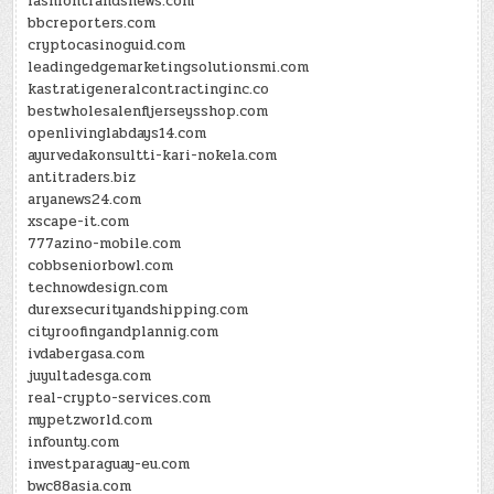
fashiontrandsnews.com
bbcreporters.com
cryptocasinoguid.com
leadingedgemarketingsolutionsmi.com
kastratigeneralcontractinginc.co
bestwholesalenfljerseysshop.com
openlivinglabdays14.com
ayurvedakonsultti-kari-nokela.com
antitraders.biz
aryanews24.com
xscape-it.com
777azino-mobile.com
cobbseniorbowl.com
technowdesign.com
durexsecurityandshipping.com
cityroofingandplannig.com
ivdabergasa.com
juyultadesga.com
real-crypto-services.com
mypetzworld.com
infounty.com
investparaguay-eu.com
bwc88asia.com