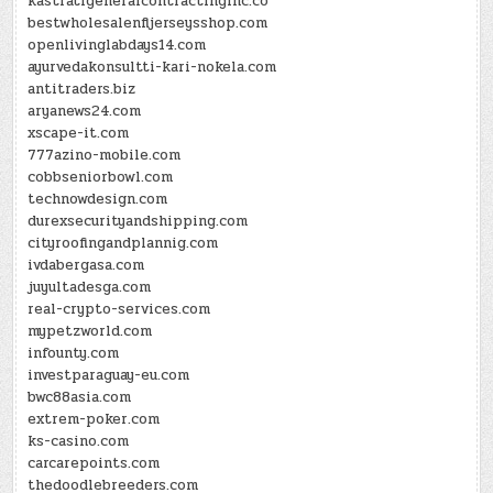
kastratigeneralcontractinginc.co
bestwholesalenfljerseysshop.com
openlivinglabdays14.com
ayurvedakonsultti-kari-nokela.com
antitraders.biz
aryanews24.com
xscape-it.com
777azino-mobile.com
cobbseniorbowl.com
technowdesign.com
durexsecurityandshipping.com
cityroofingandplannig.com
ivdabergasa.com
juyultadesga.com
real-crypto-services.com
mypetzworld.com
infounty.com
investparaguay-eu.com
bwc88asia.com
extrem-poker.com
ks-casino.com
carcarepoints.com
thedoodlebreeders.com