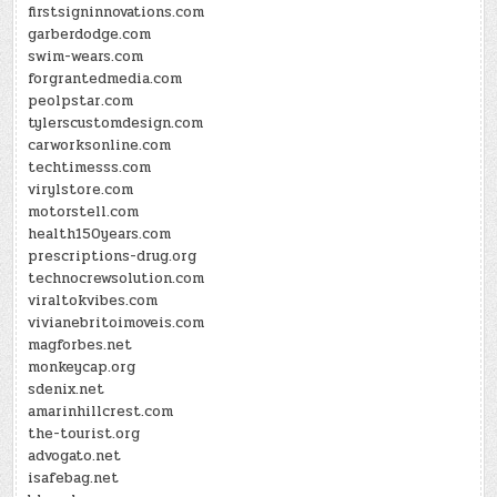
firstsigninnovations.com
garberdodge.com
swim-wears.com
forgrantedmedia.com
peolpstar.com
tylerscustomdesign.com
carworksonline.com
techtimesss.com
virylstore.com
motorstell.com
health150years.com
prescriptions-drug.org
technocrewsolution.com
viraltokvibes.com
vivianebritoimoveis.com
magforbes.net
monkeycap.org
sdenix.net
amarinhillcrest.com
the-tourist.org
advogato.net
isafebag.net