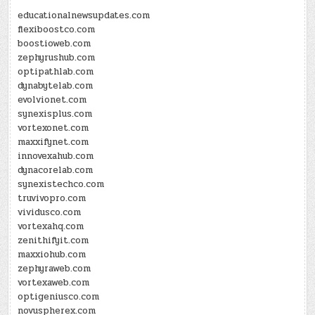
educationalnewsupdates.com
flexiboostco.com
boostioweb.com
zephyrushub.com
optipathlab.com
dynabytelab.com
evolvionet.com
synexisplus.com
vortexonet.com
maxxifynet.com
innovexahub.com
dynacorelab.com
synexistechco.com
truvivopro.com
vividusco.com
vortexahq.com
zenithifyit.com
maxxiohub.com
zephyraweb.com
vortexaweb.com
optigeniusco.com
novuspherex.com