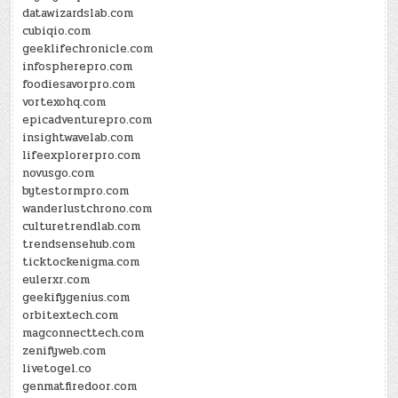
datawizardslab.com
cubiqio.com
geeklifechronicle.com
infospherepro.com
foodiesavorpro.com
vortexohq.com
epicadventurepro.com
insightwavelab.com
lifeexplorerpro.com
novusgo.com
bytestormpro.com
wanderlustchrono.com
culturetrendlab.com
trendsensehub.com
ticktockenigma.com
eulerxr.com
geekifygenius.com
orbitextech.com
magconnecttech.com
zenifyweb.com
livetogel.co
genmatfiredoor.com