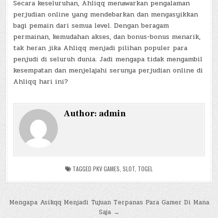
Secara keseluruhan, Ahliqq menawarkan pengalaman
perjudian online yang mendebarkan dan mengasyikkan
bagi pemain dari semua level. Dengan beragam
permainan, kemudahan akses, dan bonus-bonus menarik,
tak heran jika Ahliqq menjadi pilihan populer para
penjudi di seluruh dunia. Jadi mengapa tidak mengambil
kesempatan dan menjelajahi serunya perjudian online di
Ahliqq hari ini?
Author:
admin
TAGGED
PKV GAMES
,
SLOT
,
TOGEL
Post
Mengapa Asikqq Menjadi Tujuan Terpanas Para Gamer Di Mana
Saja →
navigation