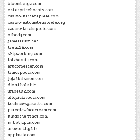
bloombergz.com
enterpriseboosts.com
casino-kartenspiele.com
casino-automatenspiele.org
casino-tischspiele.com
otbody.com
jamestrust.net
trenz24.com
skipworking.com
loizbeauty.com
anyconverter.com
timespedia.com
jejakkrismon.com
diemthole.biz
ufabetkk.com
allquickmedia.com
technewsgazette.com
pureglowfacecream.com
kingofherrings.com
mrbetjapan.com
anewentity.biz
appkuala.com