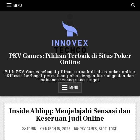
Skip
MENU
to
content
PKV Games: Pilihan Terbaik di Situs Poker
Online
Pilih PKV Games sebagai pilihan terbaik di situs poker online.
Nikmati berbagai permainan poker dengan fitur unggulan dan
peluang menang yang tinggi.
MENU
Inside Ahliqq: Menjelajahi Sensasi dan
Keseruan Judi Online
POSTED
ADMIN
MARCH 15, 2026
PKV GAMES
,
SLOT
,
TOGEL
IN