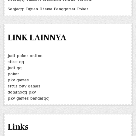
Senjaqq: Tujuan Utama Penggemar Poker
LINK LAINNYA
judi poker online
situs qq
judi qq
poker
pkv games
situs pkv games
dominoqq pkv
pkv games bandarqq
Links