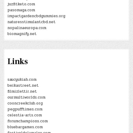
juzfitketo.com
pasomaga.com
impactgardencbdgummies.org
naturesstimulantcbd.net
nopalinaeuropa.com
biomagnify.net
Links
saucyukiah.com
beikastreet.net
filmizlettir.net
ourmultiworlds.com
cooncreekclub.org
pegpufftimes.com
celestia-arts.com
forumchampions.com
bluebargames.com