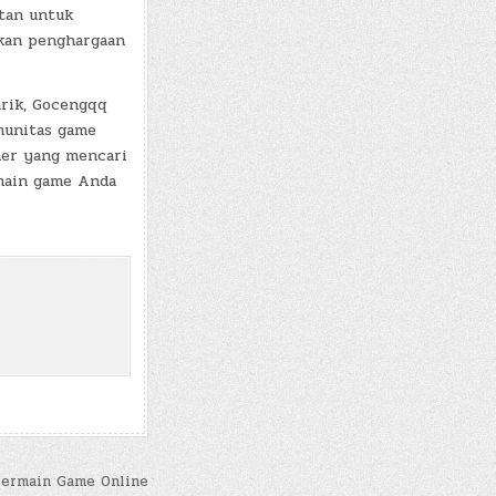
tan untuk
ikan penghargaan
arik, Gocengqq
omunitas game
mer yang mencari
main game Anda
Bermain Game Online