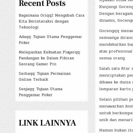
Recent Posts
Kunjungi Goceng
Dengan beragam 
Bagaimana Oriqq2 Mengubah Cara
dinamis, Goceng
Kita Berinteraksi dengan
Teknologi
Gocengqq menawa
Adaqq: Tujuan Utama Penggemar
semuanya diran
Poker
mendebarkan bag
atau profesiona
Melepaskan Kekuatan Playerqq:
semua orang.
Pandangan ke Dalam Pikiran
Seorang Gamer Pro
Salah satu fitu
Serbaqq: Tujuan Permainan
menciptakan pen
Online Terbaik
dibawa ke dunia
lemparan kartu 
Senjaqq: Tujuan Utama
Penggemar Poker
Selain pilihan 
menawarkan komu
untuk berkompet
unik dan menari
LINK LAINNYA
Namun bukan itu