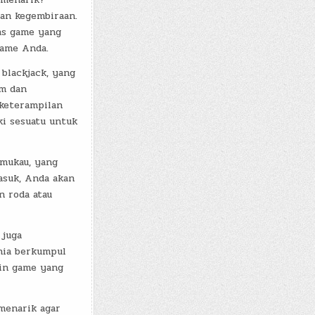
an kegembiraan.
tas game yang
game Anda.
blackjack, yang
m dan
keterampilan
i sesuatu untuk
emukau, yang
asuk, Anda akan
n roda atau
 juga
nia berkumpul
in game yang
menarik agar