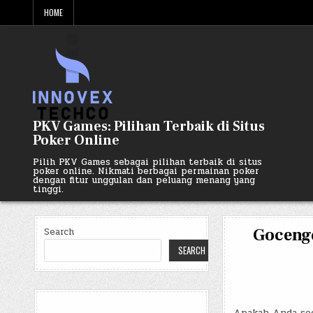
Skip
HOME
to
content
PKV Games: Pilihan Terbaik di Situs
Poker Online
Pilih PKV Games sebagai pilihan terbaik di situs
poker online. Nikmati berbagai permainan poker
dengan fitur unggulan dan peluang menang yang
tinggi.
Gocengq
Search
SEARCH
Apakah Anda seo