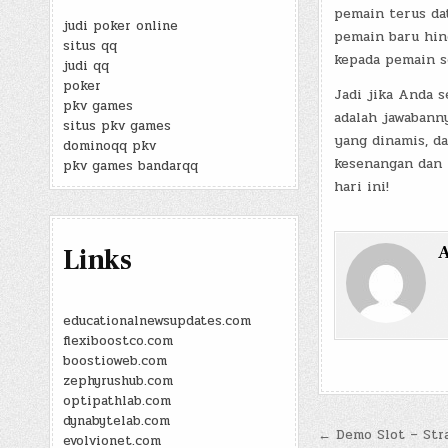
pemain terus da
judi poker online
pemain baru hin
situs qq
kepada pemain s
judi qq
poker
Jadi jika Anda 
pkv games
adalah jawabann
situs pkv games
yang dinamis, d
dominoqq pkv
kesenangan dan 
pkv games bandarqq
hari ini!
A
Links
educationalnewsupdates.com
flexiboostco.com
boostioweb.com
zephyrushub.com
optipathlab.com
dynabytelab.com
Post
← Demo Slot – Str
evolvionet.com