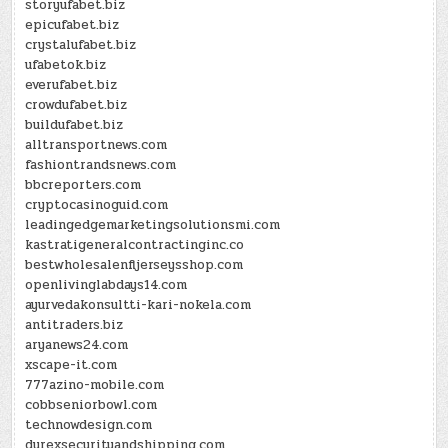
storyufabet.biz
epicufabet.biz
crystalufabet.biz
ufabetok.biz
everufabet.biz
crowdufabet.biz
buildufabet.biz
alltransportnews.com
fashiontrandsnews.com
bbcreporters.com
cryptocasinoguid.com
leadingedgemarketingsolutionsmi.com
kastratigeneralcontractinginc.co
bestwholesalenfljerseysshop.com
openlivinglabdays14.com
ayurvedakonsultti-kari-nokela.com
antitraders.biz
aryanews24.com
xscape-it.com
777azino-mobile.com
cobbseniorbowl.com
technowdesign.com
durexsecurityandshipping.com