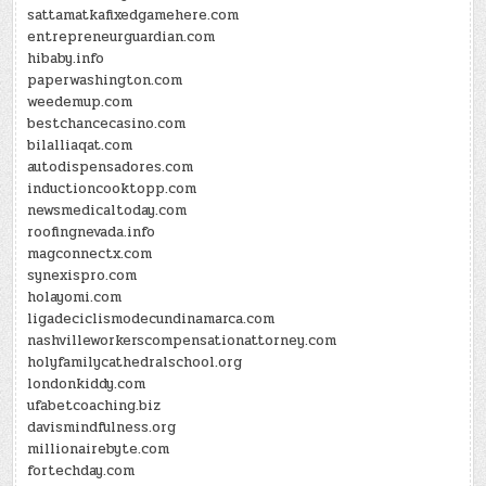
sattamatkafixedgamehere.com
entrepreneurguardian.com
hibaby.info
paperwashington.com
weedemup.com
bestchancecasino.com
bilalliaqat.com
autodispensadores.com
inductioncooktopp.com
newsmedicaltoday.com
roofingnevada.info
magconnectx.com
synexispro.com
holayomi.com
ligadeciclismodecundinamarca.com
nashvilleworkerscompensationattorney.com
holyfamilycathedralschool.org
londonkiddy.com
ufabetcoaching.biz
davismindfulness.org
millionairebyte.com
fortechday.com