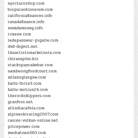
epictacoshop.com
biopuraskinserum.com
californiafinances.info
canadafinance.info
nevadamoney.info
rimene.com
ledepanneur-pigalle.com
dvd-digest.net
theartistsmarketnola.com
chiranaplus.biz
stackspancakebar.com
namheongfoodcourt.com
milanoglasgow.com
hallu-forte3.com
hallu-motion24.com
therockskippers.com
granfoss.net
allindiacafela.com
alpineskiracing2007.com
casino-vulkan-online.net
pitrepower.com
mediatown360.com