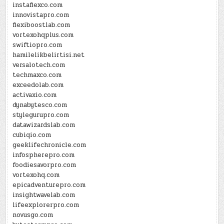
instaflexco.com
innovistapro.com
flexiboostlab.com
vortexohqplus.com
swiftiopro.com
hamilelikbelirtisi.net
versalotech.com
techmaxco.com
exceedolab.com
activaxio.com
dynabytesco.com
stylegurupro.com
datawizardslab.com
cubiqio.com
geeklifechronicle.com
infospherepro.com
foodiesavorpro.com
vortexohq.com
epicadventurepro.com
insightwavelab.com
lifeexplorerpro.com
novusgo.com