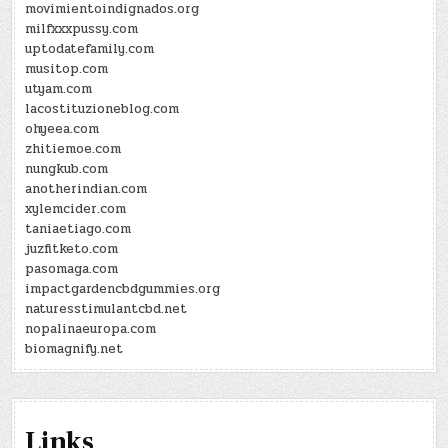
movimientoindignados.org
milfxxxpussy.com
uptodatefamily.com
musitop.com
utyam.com
lacostituzioneblog.com
ohyeea.com
zhitiemoe.com
nungkub.com
anotherindian.com
xylemcider.com
taniaetiago.com
juzfitketo.com
pasomaga.com
impactgardencbdgummies.org
naturesstimulantcbd.net
nopalinaeuropa.com
biomagnify.net
Links