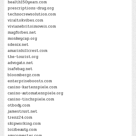
health150years.com
prescriptions-drug.org
technocrewsolution.com
viraltokvibes.com
vivianebritoimoveis.com
magforbes.net
monkeycap.org
sdenix.net
amarinhillcrest.com
the-tourist.org
advogato.net
isafebag.net
bloombergz.com
enterpriseboosts.com
casino-kartenspiele.com
casino-automatenspiele.org
casino-tischspiele.com
otbody.com
jamestrust.net
trenz24.com
skipworking.com
loizbeauty.com
anyconverter.com