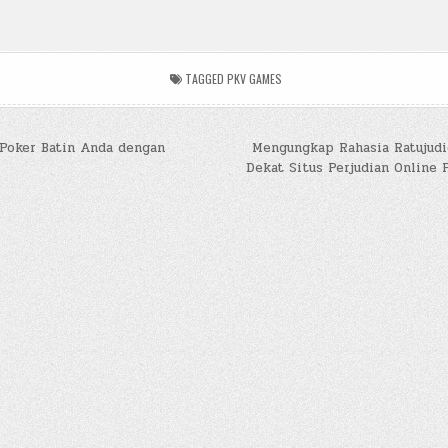
TAGGED
PKV GAMES
Poker Batin Anda dengan
Mengungkap Rahasia Ratujudi
Dekat Situs Perjudian Online
n