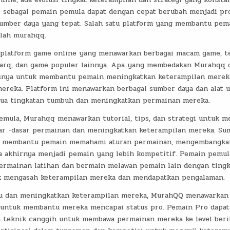
 sebagai pemain pemula dapat dengan cepat berubah menjadi pr
umber daya yang tepat. Salah satu platform yang membantu pe
alah murahqq.
platform game online yang menawarkan berbagai macam game, t
rq, dan game populer lainnya. Apa yang membedakan Murahqq d
usnya untuk membantu pemain meningkatkan keterampilan merek
ereka. Platform ini menawarkan berbagai sumber daya dan alat
ua tingkatan tumbuh dan meningkatkan permainan mereka.
mula, Murahqq menawarkan tutorial, tips, dan strategi untuk 
ar -dasar permainan dan meningkatkan keterampilan mereka. Sum
k membantu pemain memahami aturan permainan, mengembangkan
a akhirnya menjadi pemain yang lebih kompetitif. Pemain pemul
rmainan latihan dan bermain melawan pemain lain dengan tingk
k mengasah keterampilan mereka dan mendapatkan pengalaman.
ju dan meningkatkan keterampilan mereka, MurahQQ menawarkan
 untuk membantu mereka mencapai status pro. Pemain Pro dapa
dan teknik canggih untuk membawa permainan mereka ke level ber