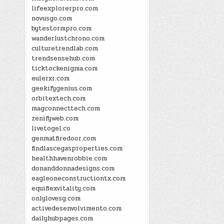
lifeexplorerpro.com
novusgo.com
bytestormpro.com
wanderlustchrono.com
culturetrendlab.com
trendsensehub.com
ticktockenigma.com
eulerxr.com
geekifygenius.com
orbitextech.com
magconnecttech.com
zenifyweb.com
livetogel.co
genmatfiredoor.com
findlascegasproperties.com
healthhavenrobbie.com
donanddonnadesigns.com
eagleoneconstructiontx.com
equiflexvitality.com
onlylovesg.com
activedesenvolvimento.com
dailyhubpages.com