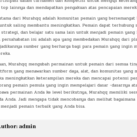
artisipasi dalam turnamen dan kompetisi untuk menguji keteram
top lainnya dan mendapatkan pengakuan atas pencapaian merek
r utama dari Murahqq adalah komunitas pemain yang bersemangat
 untuk saling membantu meningkatkan. Pemain dapat terhubung sa
 strategi, dan belajar satu sama lain untuk menjadi pemain yang 
 persahabatan ini adalah apa yang membedakan Murahqq dari pl
jadikannya sumber yang berharga bagi para pemain yang ingin 
reka.
han, Murahqq mengubah permainan untuk pemain dari semua tin
tform yang menawarkan sumber daya, alat, dan komunitas yang
a meningkatkan keterampilan mereka dan mencapai potensi pe
rang pemain pemula yang ingin mempelajari dasar -dasarnya at
awa permainan Anda ke level berikutnya, Murahqq memiliki ses
da Anda. Jadi mengapa tidak mencobanya dan melihat bagaimana h
enjadi pemain terbaik yang Anda bisa.
uthor:
admin