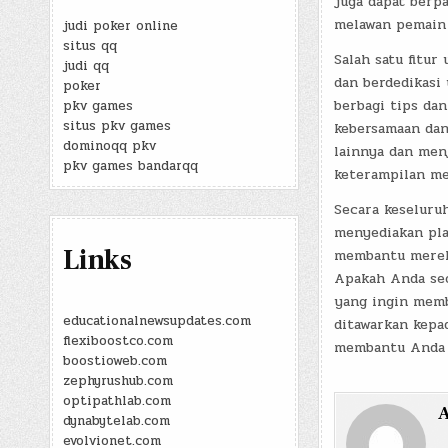
juga dapat berp
melawan pemain 
judi poker online
situs qq
Salah satu fitu
judi qq
dan berdedikasi
poker
berbagi tips dan
pkv games
situs pkv games
kebersamaan dan
dominoqq pkv
lainnya dan men
pkv games bandarqq
keterampilan me
Secara keseluru
menyediakan pla
Links
membantu merek
Apakah Anda seo
yang ingin memb
educationalnewsupdates.com
ditawarkan kepa
flexiboostco.com
membantu Anda m
boostioweb.com
zephyrushub.com
optipathlab.com
A
dynabytelab.com
evolvionet.com