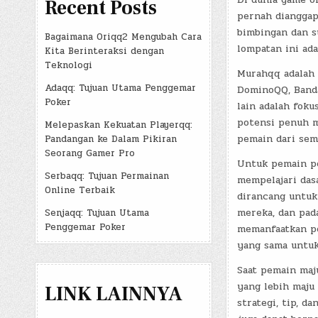
Recent Posts
pernah dianggap
bimbingan dan s
Bagaimana Oriqq2 Mengubah Cara
lompatan ini ad
Kita Berinteraksi dengan
Teknologi
Murahqq adalah 
Adaqq: Tujuan Utama Penggemar
DominoQQ, Banda
Poker
lain adalah fok
potensi penuh m
Melepaskan Kekuatan Playerqq:
pemain dari sem
Pandangan ke Dalam Pikiran
Seorang Gamer Pro
Untuk pemain pe
Serbaqq: Tujuan Permainan
mempelajari das
Online Terbaik
dirancang untu
mereka, dan pad
Senjaqq: Tujuan Utama
Penggemar Poker
memanfaatkan pe
yang sama untu
Saat pemain ma
yang lebih maju
LINK LAINNYA
strategi, tip, 