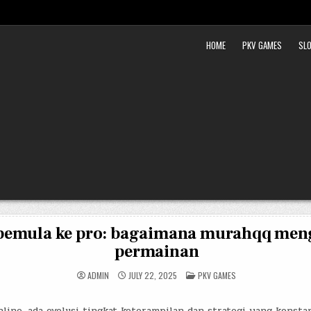
HOME
PKV GAMES
SL
 pemula ke pro: bagaimana murahqq me
permainan
POSTED
ADMIN
JULY 22, 2025
PKV GAMES
IN
line, ada evolusi tingkat keterampilan dan strategi yang konsta