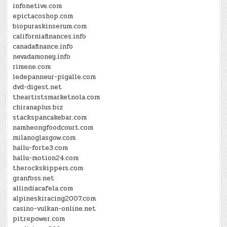
infonetive.com
epictacoshop.com
biopuraskinserum.com
californiafinances.info
canadafinance.info
nevadamoney.info
rimene.com
ledepanneur-pigalle.com
dvd-digest.net
theartistsmarketnola.com
chiranaplus.biz
stackspancakebar.com
namheongfoodcourt.com
milanoglasgow.com
hallu-forte3.com
hallu-motion24.com
therockskippers.com
granfoss.net
allindiacafela.com
alpineskiracing2007.com
casino-vulkan-online.net
pitrepower.com