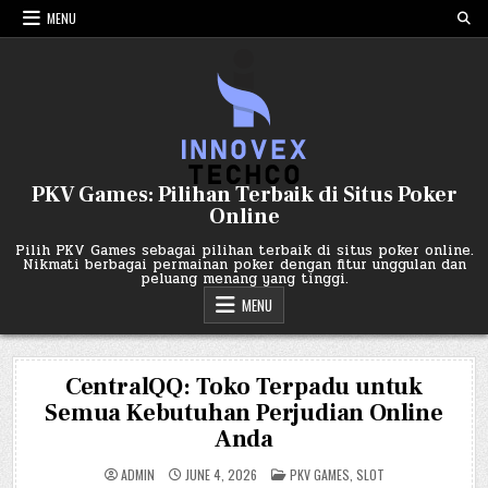
Skip
MENU
to
content
PKV Games: Pilihan Terbaik di Situs Poker
Online
Pilih PKV Games sebagai pilihan terbaik di situs poker online.
Nikmati berbagai permainan poker dengan fitur unggulan dan
peluang menang yang tinggi.
MENU
CentralQQ: Toko Terpadu untuk
Semua Kebutuhan Perjudian Online
Anda
POSTED
ADMIN
JUNE 4, 2026
PKV GAMES
,
SLOT
IN