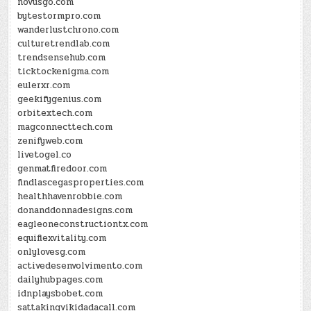
novusgo.com
bytestormpro.com
wanderlustchrono.com
culturetrendlab.com
trendsensehub.com
ticktockenigma.com
eulerxr.com
geekifygenius.com
orbitextech.com
magconnecttech.com
zenifyweb.com
livetogel.co
genmatfiredoor.com
findlascegasproperties.com
healthhavenrobbie.com
donanddonnadesigns.com
eagleoneconstructiontx.com
equiflexvitality.com
onlylovesg.com
activedesenvolvimento.com
dailyhubpages.com
idnplaysbobet.com
sattakingvikidadacall.com