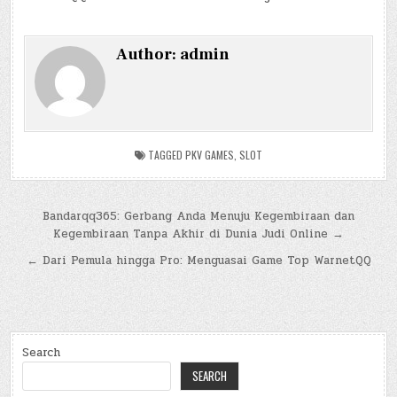
Author:
admin
TAGGED
PKV GAMES
,
SLOT
Post
Bandarqq365: Gerbang Anda Menuju Kegembiraan dan
Kegembiraan Tanpa Akhir di Dunia Judi Online →
navigation
← Dari Pemula hingga Pro: Menguasai Game Top WarnetQQ
Search
SEARCH