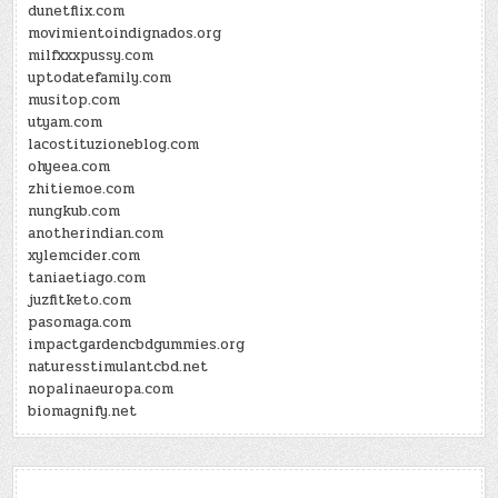
dunetflix.com
movimientoindignados.org
milfxxxpussy.com
uptodatefamily.com
musitop.com
utyam.com
lacostituzioneblog.com
ohyeea.com
zhitiemoe.com
nungkub.com
anotherindian.com
xylemcider.com
taniaetiago.com
juzfitketo.com
pasomaga.com
impactgardencbdgummies.org
naturesstimulantcbd.net
nopalinaeuropa.com
biomagnify.net