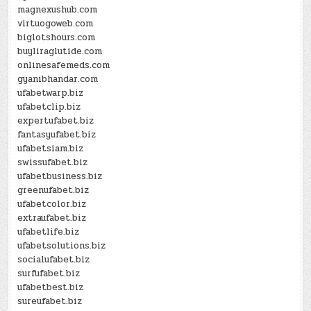
magnexushub.com
virtuogoweb.com
biglotshours.com
buyliraglutide.com
onlinesafemeds.com
gyanibhandar.com
ufabetwarp.biz
ufabetclip.biz
expertufabet.biz
fantasyufabet.biz
ufabetsiam.biz
swissufabet.biz
ufabetbusiness.biz
greenufabet.biz
ufabetcolor.biz
extraufabet.biz
ufabetlife.biz
ufabetsolutions.biz
socialufabet.biz
surfufabet.biz
ufabetbest.biz
sureufabet.biz