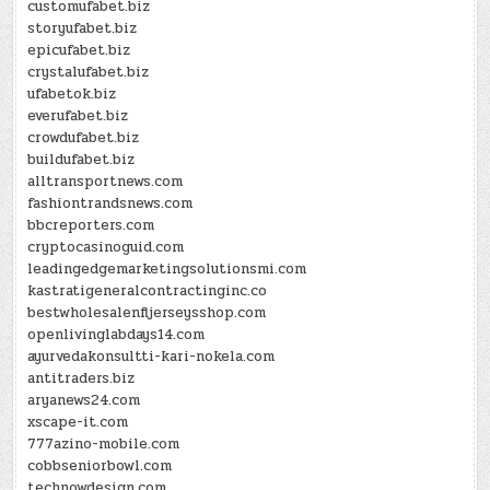
customufabet.biz
storyufabet.biz
epicufabet.biz
crystalufabet.biz
ufabetok.biz
everufabet.biz
crowdufabet.biz
buildufabet.biz
alltransportnews.com
fashiontrandsnews.com
bbcreporters.com
cryptocasinoguid.com
leadingedgemarketingsolutionsmi.com
kastratigeneralcontractinginc.co
bestwholesalenfljerseysshop.com
openlivinglabdays14.com
ayurvedakonsultti-kari-nokela.com
antitraders.biz
aryanews24.com
xscape-it.com
777azino-mobile.com
cobbseniorbowl.com
technowdesign.com