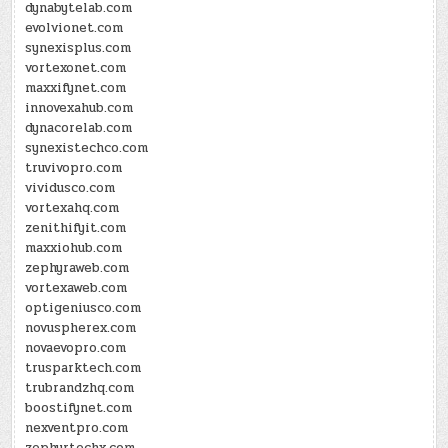
dynabytelab.com
evolvionet.com
synexisplus.com
vortexonet.com
maxxifynet.com
innovexahub.com
dynacorelab.com
synexistechco.com
truvivopro.com
vividusco.com
vortexahq.com
zenithifyit.com
maxxiohub.com
zephyraweb.com
vortexaweb.com
optigeniusco.com
novuspherex.com
novaevopro.com
trusparktech.com
trubrandzhq.com
boostifynet.com
nexventpro.com
zephyrtechx.com