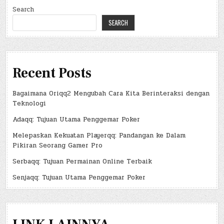
Search
SEARCH
Recent Posts
Bagaimana Oriqq2 Mengubah Cara Kita Berinteraksi dengan
Teknologi
Adaqq: Tujuan Utama Penggemar Poker
Melepaskan Kekuatan Playerqq: Pandangan ke Dalam
Pikiran Seorang Gamer Pro
Serbaqq: Tujuan Permainan Online Terbaik
Senjaqq: Tujuan Utama Penggemar Poker