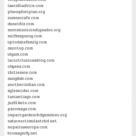
lawinfoadvice.com
phenqdietplan.org
sumnercafe.com
dunetflix.com
movimientoindignados.org
milfxxxpussy.com
uptodatefamily.com
musitop.com
utyam.com
lacostituzioneblog.com
ohyeea.com
zhitiemoe.com
nungkub.com
anotherindian.com
xylemcider.com
taniaetiago.com
juzfitketo.com
pasomaga.com
impactgardencbdgummies.org
naturesstimulantcbd.net
nopalinaeuropa.com
biomagnify.net