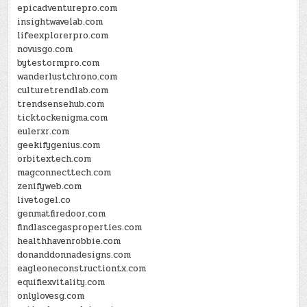
epicadventurepro.com
insightwavelab.com
lifeexplorerpro.com
novusgo.com
bytestormpro.com
wanderlustchrono.com
culturetrendlab.com
trendsensehub.com
ticktockenigma.com
eulerxr.com
geekifygenius.com
orbitextech.com
magconnecttech.com
zenifyweb.com
livetogel.co
genmatfiredoor.com
findlascegasproperties.com
healthhavenrobbie.com
donanddonnadesigns.com
eagleoneconstructiontx.com
equiflexvitality.com
onlylovesg.com