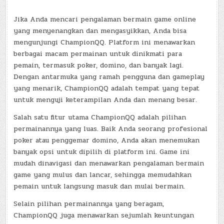
Jika Anda mencari pengalaman bermain game online
yang menyenangkan dan mengasyikkan, Anda bisa
mengunjungi ChampionQQ. Platform ini menawarkan
berbagai macam permainan untuk dinikmati para
pemain, termasuk poker, domino, dan banyak lagi.
Dengan antarmuka yang ramah pengguna dan gameplay
yang menarik, ChampionQQ adalah tempat yang tepat
untuk menguji keterampilan Anda dan menang besar.
Salah satu fitur utama ChampionQQ adalah pilihan
permainannya yang luas. Baik Anda seorang profesional
poker atau penggemar domino, Anda akan menemukan
banyak opsi untuk dipilih di platform ini. Game ini
mudah dinavigasi dan menawarkan pengalaman bermain
game yang mulus dan lancar, sehingga memudahkan
pemain untuk langsung masuk dan mulai bermain.
Selain pilihan permainannya yang beragam,
ChampionQQ juga menawarkan sejumlah keuntungan