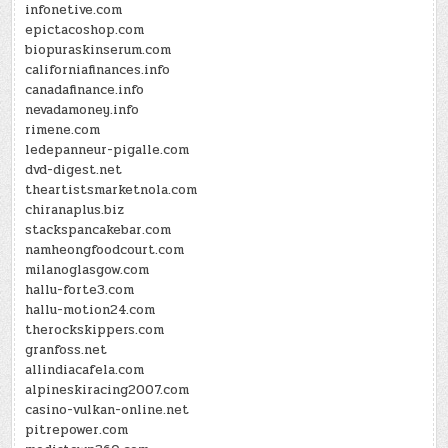
infonetive.com
epictacoshop.com
biopuraskinserum.com
californiafinances.info
canadafinance.info
nevadamoney.info
rimene.com
ledepanneur-pigalle.com
dvd-digest.net
theartistsmarketnola.com
chiranaplus.biz
stackspancakebar.com
namheongfoodcourt.com
milanoglasgow.com
hallu-forte3.com
hallu-motion24.com
therockskippers.com
granfoss.net
allindiacafela.com
alpineskiracing2007.com
casino-vulkan-online.net
pitrepower.com