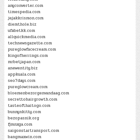
anyconverter.com
timespedia.com
jejakkrismon.com
diemthole.biz
ufabetkk.com
allquickmedia.com
technewsgazette.com
pureglowfacecream.com
kingofherrings.com
mrbetjapan.com
anewentity.biz
appkuala.com
seo7days.com
pureglowcream.com
bloemenbezorgenvandaag.com
secrettohairgrowth.com
tasteofthaitogo.com
bunnynkitty.com
bezopasnik.org
fjmnxga.com
saigonstartransport.com
bangmaxwin.com