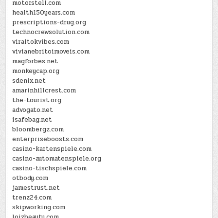
motorstell.com
health150years.com
prescriptions-drug.org
technocrewsolution.com
viraltokvibes.com
vivianebritoimoveis.com
magforbes.net
monkeycap.org
sdenix.net
amarinhillcrest.com
the-tourist.org
advogato.net
isafebag.net
bloombergz.com
enterpriseboosts.com
casino-kartenspiele.com
casino-automatenspiele.org
casino-tischspiele.com
otbody.com
jamestrust.net
trenz24.com
skipworking.com
loizbeauty.com