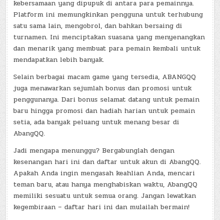
kebersamaan yang dipupuk di antara para pemainnya.
Platform ini memungkinkan pengguna untuk terhubung
satu sama lain, mengobrol, dan bahkan bersaing di
turnamen. Ini menciptakan suasana yang menyenangkan
dan menarik yang membuat para pemain kembali untuk
mendapatkan lebih banyak.
Selain berbagai macam game yang tersedia, ABANGQQ
juga menawarkan sejumlah bonus dan promosi untuk
penggunanya. Dari bonus selamat datang untuk pemain
baru hingga promosi dan hadiah harian untuk pemain
setia, ada banyak peluang untuk menang besar di
AbangQQ.
Jadi mengapa menunggu? Bergabunglah dengan
kesenangan hari ini dan daftar untuk akun di AbangQQ.
Apakah Anda ingin mengasah keahlian Anda, mencari
teman baru, atau hanya menghabiskan waktu, AbangQQ
memiliki sesuatu untuk semua orang. Jangan lewatkan
kegembiraan – daftar hari ini dan mulailah bermain!