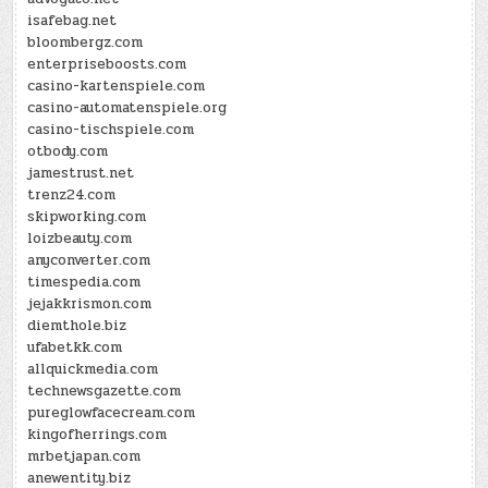
isafebag.net
bloombergz.com
enterpriseboosts.com
casino-kartenspiele.com
casino-automatenspiele.org
casino-tischspiele.com
otbody.com
jamestrust.net
trenz24.com
skipworking.com
loizbeauty.com
anyconverter.com
timespedia.com
jejakkrismon.com
diemthole.biz
ufabetkk.com
allquickmedia.com
technewsgazette.com
pureglowfacecream.com
kingofherrings.com
mrbetjapan.com
anewentity.biz