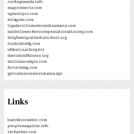
roofingnevada.info
magconnectx.com
synexispro.com
holayomi.com
ligadeciclismodecundinamarca.com
nashvilleworkerscompensationattorney.com
holyfamilycathedralschool.org
londonkiddy.com
ufabetcoaching.biz
davismindfulness.org
millionairebyte.com
fortechday.com
getcaminorealestateusa.xyz
Links
baeckereiweber.com
peoplemagazine.info
techashes.com