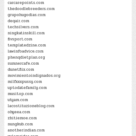
carcarepoints.com
thedoodlebreeders.com
grupohugodias.com
deqair.com
techsilvers.com
ningkatinskill.com
fivsport.com
templatedzine.com
lawinfoadvice.com
phenqdietplan.org
sumnercafe.com
dunetflix.com
movimientoindignados.org
milfxxxpussy.com
uptodatefamily.com
musitop.com
utyam.com
lacostituzioneblog.com
ohyeea.com
zhitiemoe.com
nungkub.com
anotherindian.com