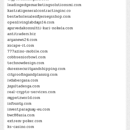
leadingedgemarketingsolutionsmi.com
kastratigeneralcontractinginc.co
bestwholesalenfljerseysshop.com
openlivinglabdays14.com
ayurvedakonsultti-kari-nokela.com
antitraders.biz
aryanews24.com
xscape-it.com
777azino-mobile.com
cobbseniorbowl.com
technowdesign.com
durexsecurityandshipping.com
cityroofingandplannig.com
ivdabergasa.com
juyultadesga.com
real-crypto-services.com
mypetzworld.com
infounty.com
investparaguay-eu.com
bwc88asia.com
extrem-poker.com
ks-casino.com