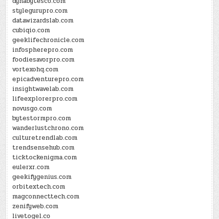
dynabytesco.com
stylegurupro.com
datawizardslab.com
cubiqio.com
geeklifechronicle.com
infospherepro.com
foodiesavorpro.com
vortexohq.com
epicadventurepro.com
insightwavelab.com
lifeexplorerpro.com
novusgo.com
bytestormpro.com
wanderlustchrono.com
culturetrendlab.com
trendsensehub.com
ticktockenigma.com
eulerxr.com
geekifygenius.com
orbitextech.com
magconnecttech.com
zenifyweb.com
livetogel.co