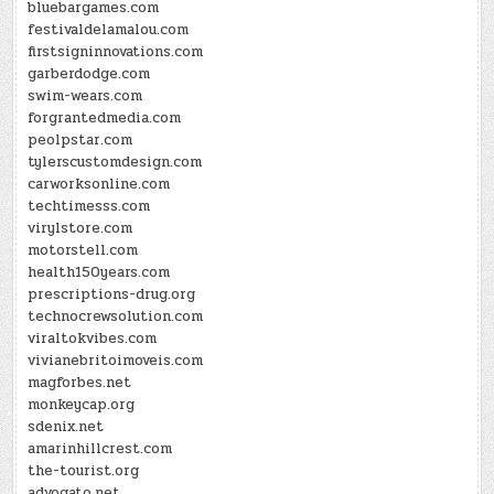
bluebargames.com
festivaldelamalou.com
firstsigninnovations.com
garberdodge.com
swim-wears.com
forgrantedmedia.com
peolpstar.com
tylerscustomdesign.com
carworksonline.com
techtimesss.com
virylstore.com
motorstell.com
health150years.com
prescriptions-drug.org
technocrewsolution.com
viraltokvibes.com
vivianebritoimoveis.com
magforbes.net
monkeycap.org
sdenix.net
amarinhillcrest.com
the-tourist.org
advogato.net