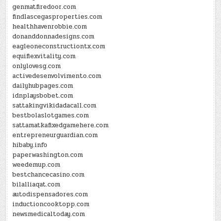
genmatfiredoor.com
findlascegasproperties.com
healthhavenrobbie.com
donanddonnadesigns.com
eagleoneconstructiontx.com
equiflexvitality.com
onlylovesg.com
activedesenvolvimento.com
dailyhubpages.com
idnplaysbobet.com
sattakingvikidadacall.com
bestbolaslotgames.com
sattamatkafixedgamehere.com
entrepreneurguardian.com
hibaby.info
paperwashington.com
weedemup.com
bestchancecasino.com
bilalliaqat.com
autodispensadores.com
inductioncooktopp.com
newsmedicaltoday.com