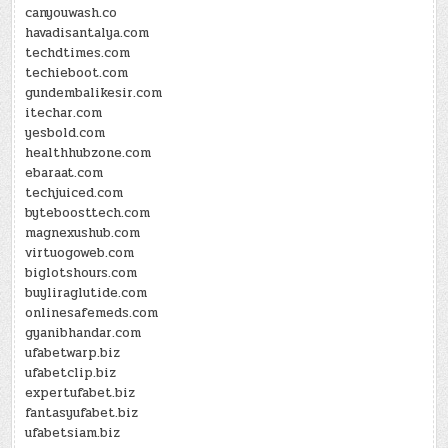
canyouwash.co
havadisantalya.com
techdtimes.com
techieboot.com
gundembalikesir.com
itechar.com
yesbold.com
healthhubzone.com
ebaraat.com
techjuiced.com
byteboosttech.com
magnexushub.com
virtuogoweb.com
biglotshours.com
buyliraglutide.com
onlinesafemeds.com
gyanibhandar.com
ufabetwarp.biz
ufabetclip.biz
expertufabet.biz
fantasyufabet.biz
ufabetsiam.biz